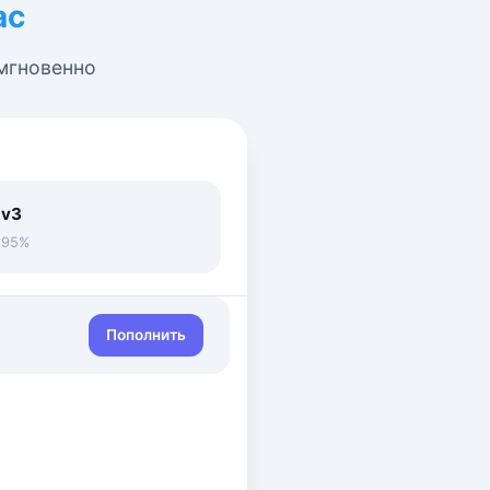
ас
 мгновенно
 v3
• 95%
Пополнить