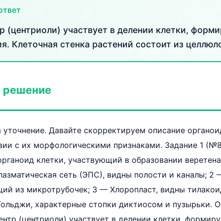
ответ
р (центриоли) участвует в делении клетки, форми
ия. Клеточная стенка растений состоит из целлюл
 решение
а уточнение. Давайте скорректируем описание органои
вии с их морфологическими признаками. Задание 1 (№
рганоид клетки, участвующий в образовании веретена
лазматическая сеть (ЭПС), видны полости и каналы; 2
щий из микротрубочек; 3 — Хлоропласт, видны тилакои
Гольджи, характерные стопки диктиосом и пузырьки. О
нтр (центриоли) участвует в делении клетки, формиру