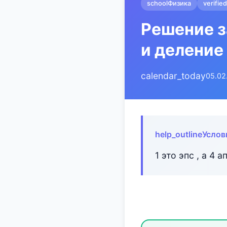
school
Физика
verified
Решение з
и деление
calendar_today
05.02
help_outline
Услов
1 это эпс , а 4 