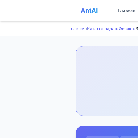
AntAI
Главная
Главная
›
Каталог задач
›
Физика
›