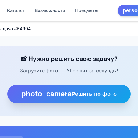
perso
Каталог
Возможности
Предметы
Задача #54904
📸 Нужно решить свою задачу?
Загрузите фото — AI решит за секунды!
photo_camera
Решить по фото