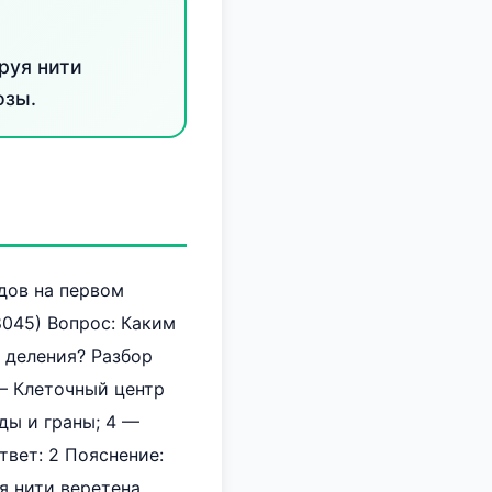
руя нити
озы.
дов на первом
8045) Вопрос: Каким
 деления? Разбор
 — Клеточный центр
ды и граны; 4 —
твет: 2 Пояснение:
я нити веретена