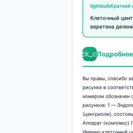
lightbulb
Краткий 
Клеточный цент
веретена делен
check_circle
Подробное
Вы правы, спасибо з
рисунке в соответст
номером обозначен о
рисунков: 1 — Эндоп
(центриоли), состоя
Аппарат (комплекс) 
Именно клеточный це