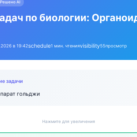
Решено AI
адач по биологии: Органои
schedule
visibility
.2026 в 19:42
1 мин. чтения
55
просмотр
ие задачи
аппарат гольджи
Нажмите для увеличения