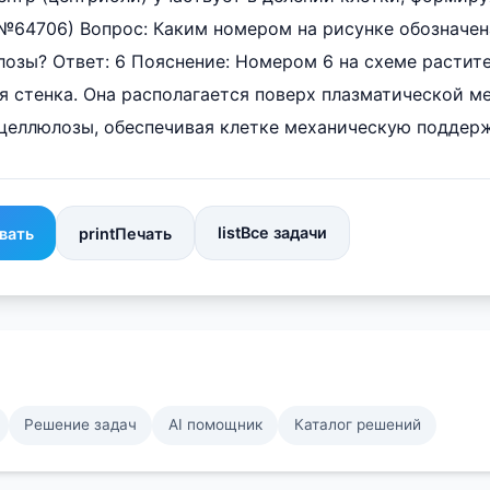
(№64706) Вопрос: Каким номером на рисунке обозначен
озы? Ответ: 6 Пояснение: Номером 6 на схеме растит
я стенка. Она располагается поверх плазматической м
целлюлозы, обеспечивая клетке механическую поддерж
list
Все задачи
вать
print
Печать
Решение задач
AI помощник
Каталог решений