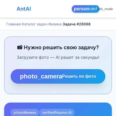
AntAI
person
dark_mode
+20 ₽
Главная
›
Каталог задач
›
Физика
›
Задача #28068
📸 Нужно решить свою задачу?
Загрузите фото — AI решит за секунды!
photo_camera
Решить по фото
school
Физика
verified
Решено AI