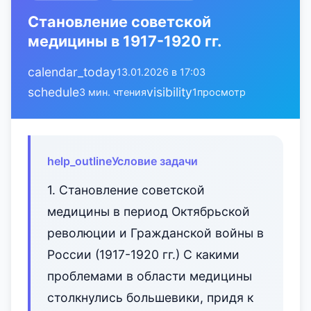
Становление советской
медицины в 1917-1920 гг.
calendar_today
13.01.2026 в 17:03
schedule
visibility
3 мин. чтения
1
просмотр
help_outline
Условие задачи
1. Становление советской
медицины в период Октябрьской
революции и Гражданской войны в
России (1917-1920 гг.) С какими
проблемами в области медицины
столкнулись большевики, придя к