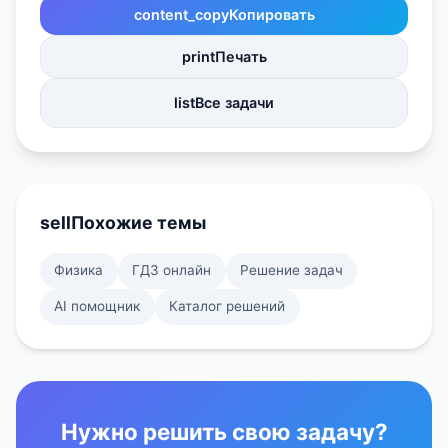
content_copy
Копировать
print
Печать
list
Все задачи
sell
Похожие темы
Физика
ГДЗ онлайн
Решение задач
AI помощник
Каталог решений
Нужно решить свою задачу?