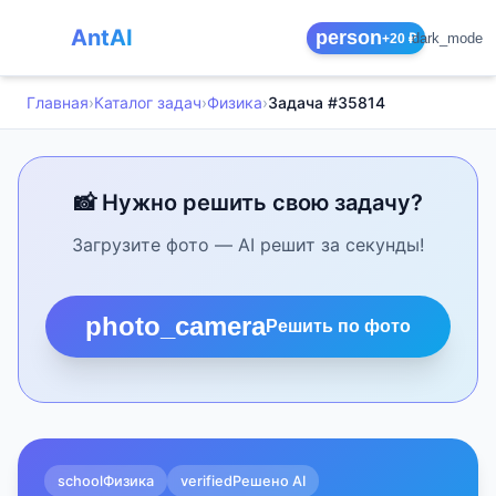
AntAI
person
dark_mode
+20 ₽
Главная
›
Каталог задач
›
Физика
›
Задача #35814
📸 Нужно решить свою задачу?
Загрузите фото — AI решит за секунды!
photo_camera
Решить по фото
school
Физика
verified
Решено AI