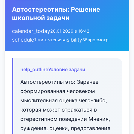
Автостереотипы: Решение
школьной задачи
calendar_today
20.01.2026 в 16:42
schedule
visibility
1 мин. чтения
35
просмотр
help_outline
Условие задачи
Автостереотипы это: Заранее
сформированная человеком
мыслительная оценка чего-либо,
которая может отражаться в
стереотипном поведении Мнения,
суждения, оценки, представления