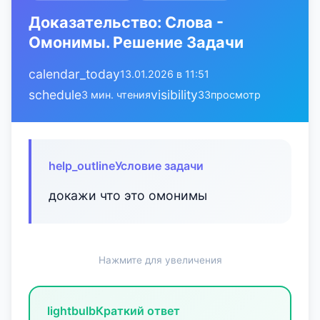
Доказательство: Слова -
Омонимы. Решение Задачи
calendar_today
13.01.2026 в 11:51
schedule
visibility
3 мин. чтения
33
просмотр
help_outline
Условие задачи
докажи что это омонимы
Нажмите для увеличения
lightbulb
Краткий ответ