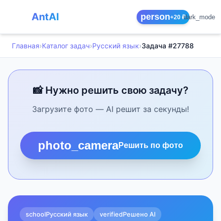
AntAI
person
dark_mode
+20 ₽
Главная
›
Каталог задач
›
Русский язык
›
Задача #27788
📸 Нужно решить свою задачу?
Загрузите фото — AI решит за секунды!
photo_camera
Решить по фото
school
Русский язык
verified
Решено AI