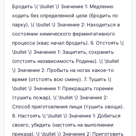
Бродить \( \bullet \) Значение 1: Медленно
ходить без определенной цели (бродить по
парку). \( \bullet \) Значение 2: Находиться в
состоянии химического ферментативного
процесса (квас начал бродить). 6. Отстоять \(
\bullet \) Значение 1: Защитить, сохранить
(отстоять независимость Родины). \( \bullet
\) Значение 2: Пробыть на ногах какое-то
время (отстоять всю смену). 7. Тушить \(
\bullet \) Значение 1: Прекращать горение
(тушить пожар). \( \bullet \) Значение 2:
Способ приготовления пищи (тушить овощи).
8. Настоять \( \bullet \) Значение 1: Добиться
своего, убедить (настоять на выполнении
приказа). \( \bullet \) Значение 2: Приготовить