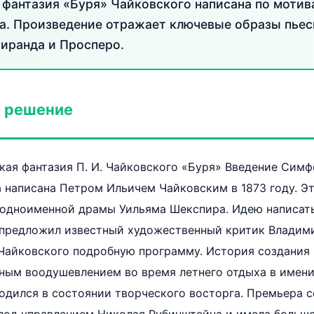
фантазия «Буря» Чайковского написана по моти
. Произведение отражает ключевые образы пьесы
Миранда и Просперо.
 решение
ая фантазия П. И. Чайковского «Буря» Введение Симф
ла написана Петром Ильичем Чайковским в 1873 году. Э
 одноименной драмы Уильяма Шекспира. Идею написать
предложил известный художественный критик Владими
 Чайковского подробную программу. История создания
ным воодушевлением во время летнего отдыха в имени
ходился в состоянии творческого восторга. Премьера 