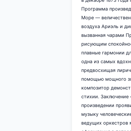
в декабре 1873 года
Программа произведе
Море — величественн
воздуха Ариэль и ди
вызванная чарами П
рисующим спокойное,
плавные гармонии дл
одна из самых вдохн
предвосхищая лириче
помощью мощного зву
композитор демонст
стихии. Заключение 
произведении прояви
музыку человеческие
ведущих оркестров 