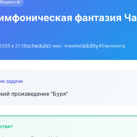
Решено AI
имфоническая фантазия Ча
schedule
visibility
.2026 в 21:18
2 мин. чтения
45
просмотр
ие задачи
кий произведение "Буря"
ответ