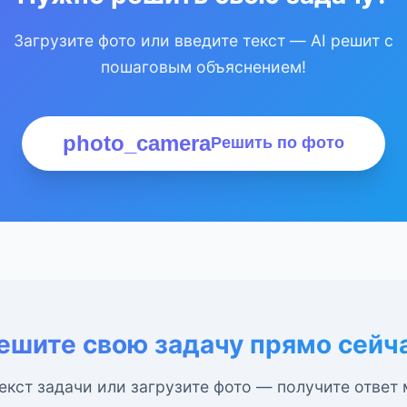
Загрузите фото или введите текст — AI решит с
пошаговым объяснением!
photo_camera
Решить по фото
ешите свою задачу прямо сейч
екст задачи или загрузите фото — получите ответ