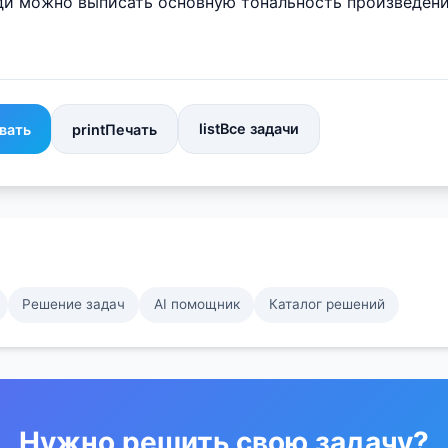
и можно выписать основную тональность произведения: 
list
Все задачи
вать
print
Печать
Решение задач
AI помощник
Каталог решений
Нужно решить свою задачу?