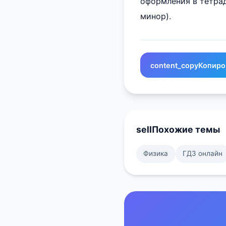
оформления в тетрад
минор).
content_copy
Копиро
sell
Похожие темы
Физика
ГДЗ онлайн