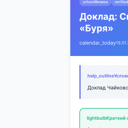
school
Физика
verified
Доклад: С
«Буря»
calendar_today
19.01
help_outline
Услов
Доклад Чайковс
lightbulb
Краткий 