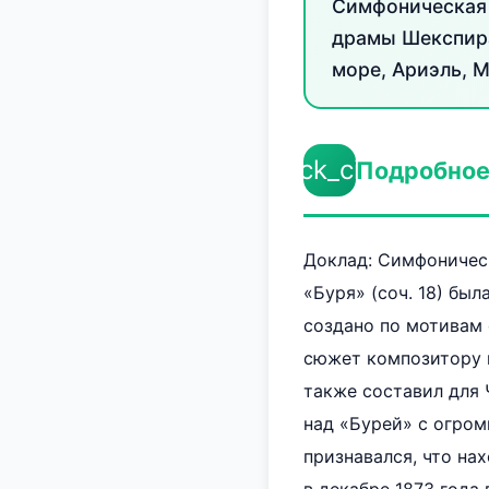
Симфоническая 
драмы Шекспира
море, Ариэль, 
check_circle
Подробное
Доклад: Симфоническ
«Буря» (соч. 18) бы
создано по мотивам
сюжет композитору 
также составил для
над «Бурей» с огром
признавался, что на