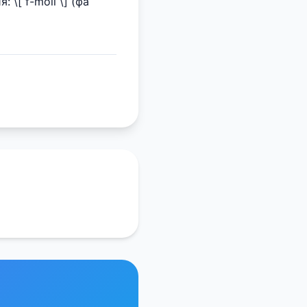
\[ f-moll \] (фа