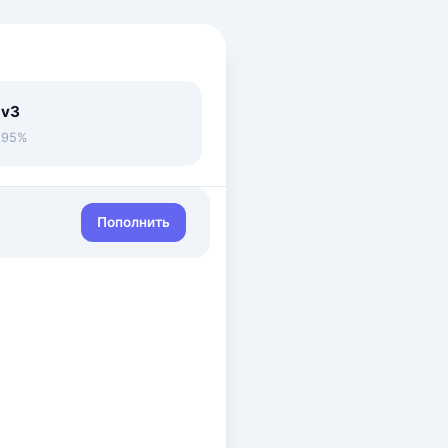
 v3
• 95%
Пополнить