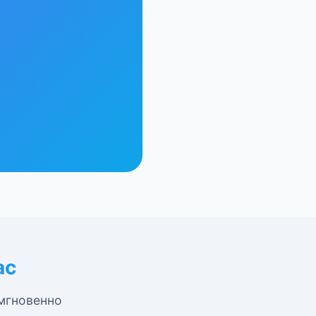
ас
 мгновенно