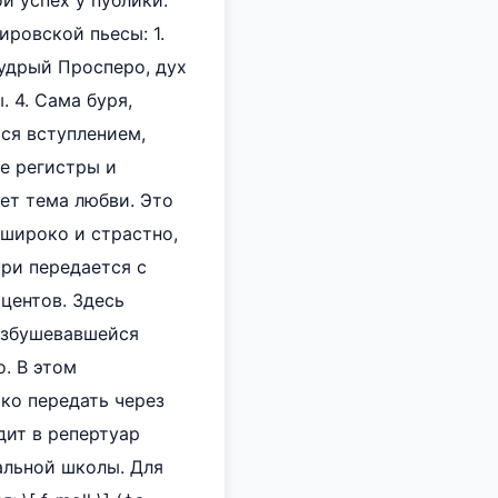
й успех у публики.
ровской пьесы: 1.
мудрый Просперо, дух
 4. Сама буря,
ся вступлением,
е регистры и
ет тема любви. Это
 широко и страстно,
ри передается с
центов. Здесь
азбушевавшейся
. В этом
ко передать через
дит в репертуар
альной школы. Для