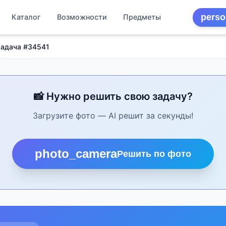
perso
Каталог
Возможности
Предметы
Задача #34541
📸 Нужно решить свою задачу?
Загрузите фото — AI решит за секунды!
photo_camera
Решить по фото