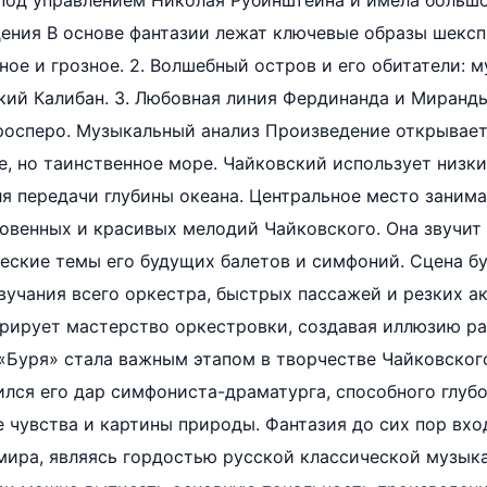
 под управлением Николая Рубинштейна и имела большо
ния В основе фантазии лежат ключевые образы шекспи
ое и грозное. 2. Волшебный остров и его обитатели: 
кий Калибан. 3. Любовная линия Фердинанда и Миранды.
росперо. Музыкальный анализ Произведение открывает
 но таинственное море. Чайковский использует низки
я передачи глубины океана. Центральное место занима
овенных и красивых мелодий Чайковского. Она звучит
ские темы его будущих балетов и симфоний. Сцена бу
чания всего оркестра, быстрых пассажей и резких ак
рирует мастерство оркестровки, создавая иллюзию р
«Буря» стала важным этапом в творчестве Чайковского
лся его дар симфониста-драматурга, способного глубо
 чувства и картины природы. Фантазия до сих пор вхо
мира, являясь гордостью русской классической музык