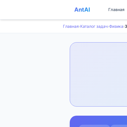
AntAI
Главная
Главная
›
Каталог задач
›
Физика
›