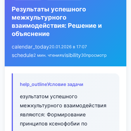
Результаты успешного
межкультурного
взаимодействия: Решение и
объяснение
calendar_today
20.01.2026 в 17:07
schedule
visibility
2 мин. чтения
30
просмотр
help_outline
Условие задачи
езультатом успешного
межкультурного взаимодействия
являются: Формирование
принципов ксенофобии по