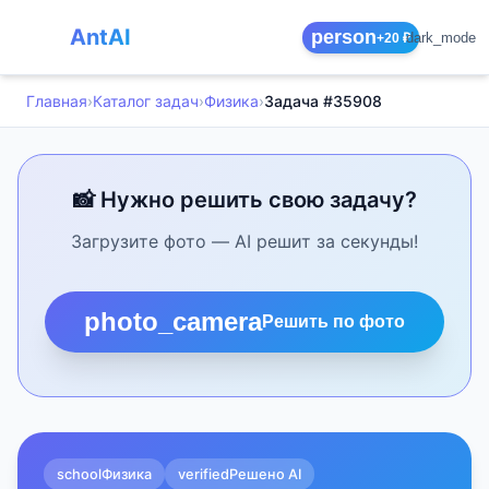
AntAI
person
dark_mode
+20 ₽
Главная
›
Каталог задач
›
Физика
›
Задача #35908
📸 Нужно решить свою задачу?
Загрузите фото — AI решит за секунды!
photo_camera
Решить по фото
school
Физика
verified
Решено AI