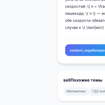
скоростей: \[ n = \fra
пешехода; \( n \) — 
обе скорости обязат
случае к \( \text{м/с} 
content_copy
Копиро
sell
Похожие темы
Математика
ГДЗ он