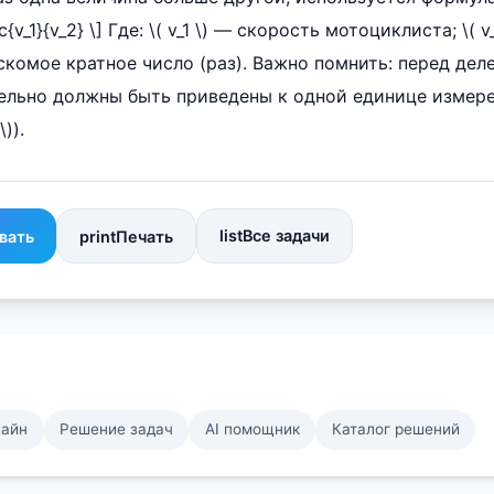
c{v_1}{v_2} \] Где: \( v_1 \) — скорость мотоциклиста; \( 
искомое кратное число (раз). Важно помнить: перед дел
ельно должны быть приведены к одной единице измере
\)).
list
Все задачи
вать
print
Печать
лайн
Решение задач
AI помощник
Каталог решений