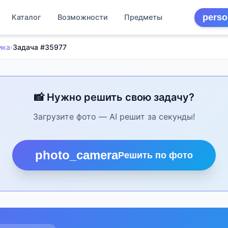
perso
Каталог
Возможности
Предметы
ика
›
Задача #35977
📸 Нужно решить свою задачу?
Загрузите фото — AI решит за секунды!
photo_camera
Решить по фото