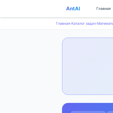
AntAI
Главная
Главная
›
Каталог задач
›
Математ