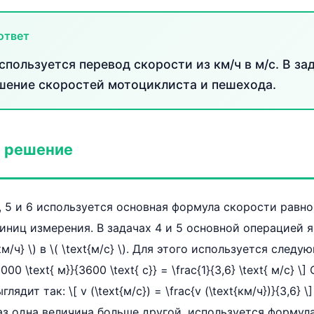
ответ
используется перевод скорости из км/ч в м/с. В за
шение скоростей мотоциклиста и пешехода.
 решение
, 5 и 6 используется основная формула скорости равн
иниц измерения. В задачах 4 и 5 основной операцией 
км/ч} \) в \( \text{м/с} \). Для этого используется след
1000 \text{ м}}{3600 \text{ с}} = \frac{1}{3,6} \text{ м/с} 
дит так: \[ v (\text{м/с}) = \frac{v (\text{км/ч})}{3,6} \
раз одна величина больше другой, используется формул