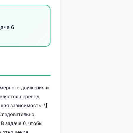
даче 6
омерного движения и
является перевод
ующая зависимость: \[
\] Следовательно,
] В задаче 6, чтобы
а отношения