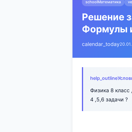
school
Математика
ve
Решение за
Формулы 
calendar_today
20.01
help_outline
Услов
Физика 8 класс
4 ,5,6 задачи ?