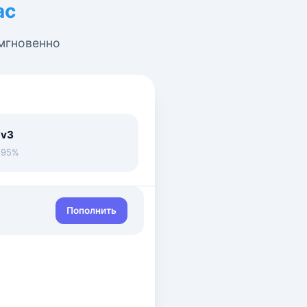
ас
 мгновенно
 v3
• 95%
Пополнить