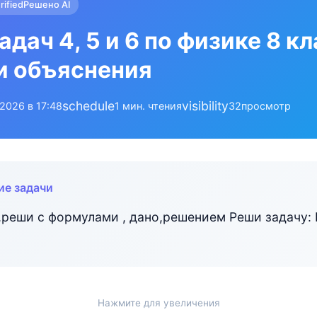
rified
Решено AI
дач 4, 5 и 6 по физике 8 кл
и объяснения
schedule
visibility
.2026 в 17:48
1 мин. чтения
32
просмотр
ие задачи
 ,реши с формулами , дано,решением Реши задачу:
Нажмите для увеличения