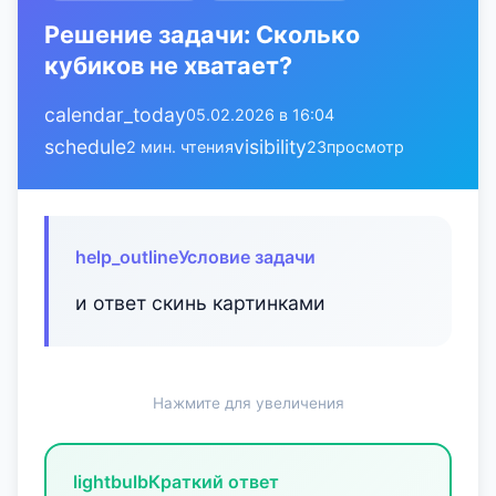
Решение задачи: Сколько
кубиков не хватает?
calendar_today
05.02.2026 в 16:04
schedule
visibility
2 мин. чтения
23
просмотр
help_outline
Условие задачи
и ответ скинь картинками
Нажмите для увеличения
lightbulb
Краткий ответ