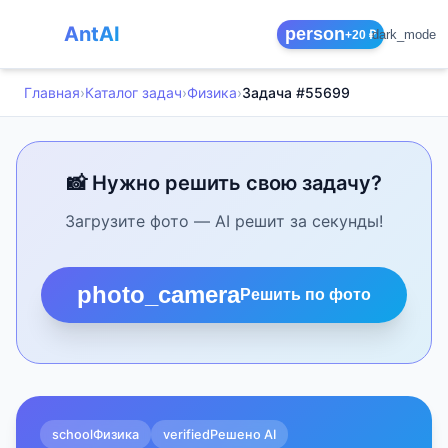
AntAI
person
dark_mode
+20 ₽
Главная
›
Каталог задач
›
Физика
›
Задача #55699
📸 Нужно решить свою задачу?
Загрузите фото — AI решит за секунды!
photo_camera
Решить по фото
school
Физика
verified
Решено AI