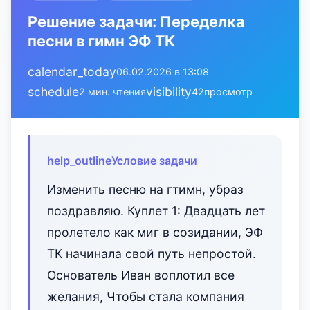
Решение задачи: Переделка
песни в гимн ЭФ ТК
calendar_today
06.02.2026 в 13:08
schedule
visibility
2 мин. чтения
42
просмотр
help_outline
Условие задачи
Изменить песню на гтимн, убраз
поздравляю. Куплет 1: Двадцать лет
пролетело как миг в созидании, ЭФ
ТК начинала свой путь непростой.
Основатель Иван воплотил все
желания, Чтобы стала компания