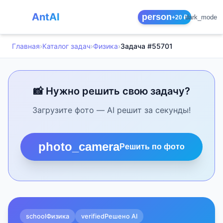
AntAI
person
dark_mode
+20 ₽
Главная
›
Каталог задач
›
Физика
›
Задача #55701
📸 Нужно решить свою задачу?
Загрузите фото — AI решит за секунды!
photo_camera
Решить по фото
school
Физика
verified
Решено AI