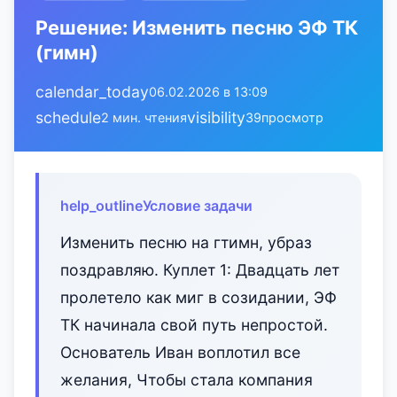
Решение: Изменить песню ЭФ ТК
(гимн)
calendar_today
06.02.2026 в 13:09
schedule
visibility
2 мин. чтения
39
просмотр
help_outline
Условие задачи
Изменить песню на гтимн, убраз
поздравляю. Куплет 1: Двадцать лет
пролетело как миг в созидании, ЭФ
ТК начинала свой путь непростой.
Основатель Иван воплотил все
желания, Чтобы стала компания