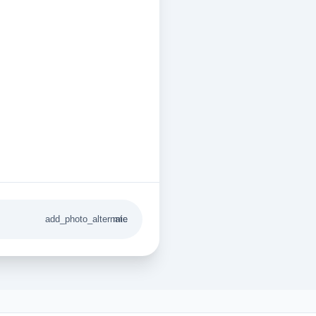
add_photo_alternate
mic