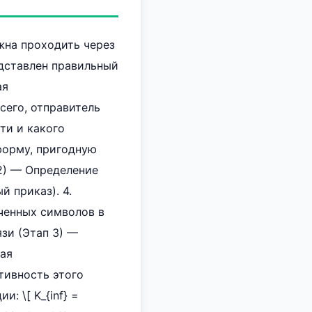
жна проходить через
дставлен правильный
ая
сего, отправитель
ти и какого
форму, пригодную
 2) — Определение
й приказ). 4.
ченных символов в
зи (Этап 3) —
вая
ктивность этого
 \[ K_{inf} =