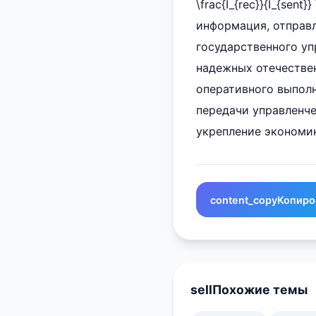
\frac{I_{rec}}{I_{sent
информация, отправле
государственного уп
надежных отечестве
оперативного выполн
передачи управленче
укрепление экономи
content_copy
Копиро
sell
Похожие темы