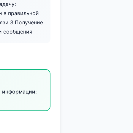
адачу:
 в правильной
язи 3.Получение
и сообщения
й информации: