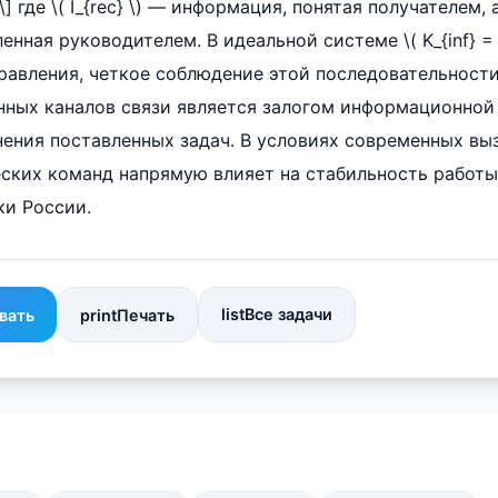
}} \] где \( I_{rec} \) — информация, понятая получателем, а 
нная руководителем. В идеальной системе \( K_{inf} = 1
равления, четкое соблюдение этой последовательност
нных каналов связи является залогом информационной
ения поставленных задач. В условиях современных вы
ских команд напрямую влияет на стабильность работы
ки России.
list
Все задачи
вать
print
Печать