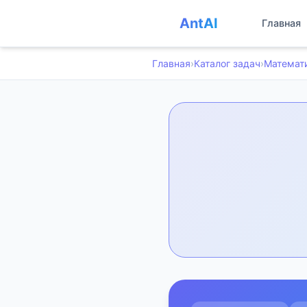
AntAI
Главная
Главная
›
Каталог задач
›
Математ