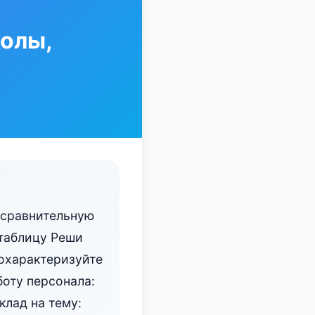
олы,
 сравнительную
таблицу Реши
 охарактеризуйте
боту персонала:
лад на тему: