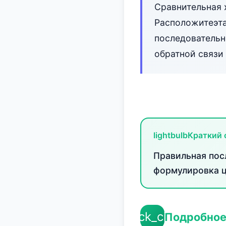
Сравнительная 
Расположитеэт
последовательн
обратной связи
lightbulb
Краткий 
Правильная пос
формулировка ц
check_circle
Подробное