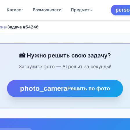
perso
Каталог
Возможности
Предметы
ика
›
Задача #54246
📸 Нужно решить свою задачу?
Загрузите фото — AI решит за секунды!
photo_camera
Решить по фото