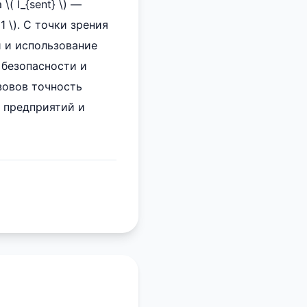
\( I_{sent} \) —
 \). С точки зрения
и и использование
 безопасности и
зовов точность
 предприятий и