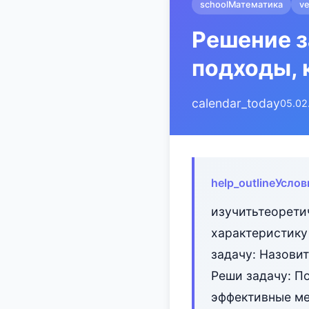
school
Математика
ve
Решение з
подходы, 
calendar_today
05.02
help_outline
Услов
изучитьтеорети
характеристику
задачу: Назови
Реши задачу: По
эффективные ме