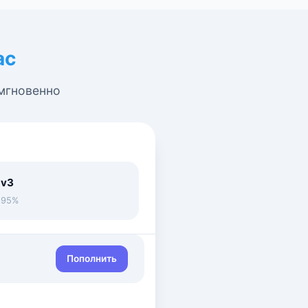
ас
 мгновенно
 v3
• 95%
Пополнить