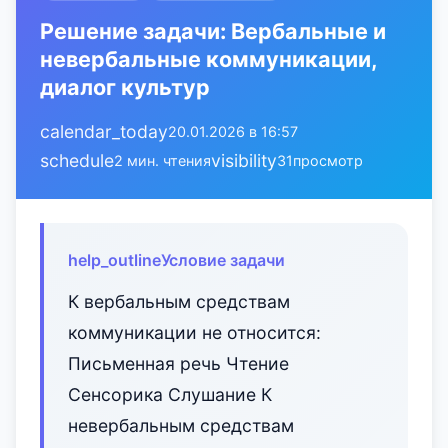
Решение задачи: Вербальные и
невербальные коммуникации,
диалог культур
calendar_today
20.01.2026 в 16:57
schedule
visibility
2 мин. чтения
31
просмотр
help_outline
Условие задачи
К вербальным средствам
коммуникации не относится:
Письменная речь Чтение
Сенсорика Слушание К
невербальным средствам