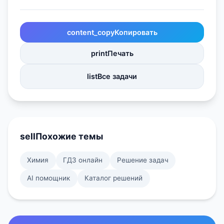
content_copy
Копировать
print
Печать
list
Все задачи
sell
Похожие темы
Химия
ГДЗ онлайн
Решение задач
AI помощник
Каталог решений