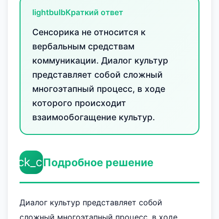
lightbulb
Краткий ответ
Сенсорика не относится к
вербальным средствам
коммуникации. Диалог культур
представляет собой сложный
многоэтапный процесс, в ходе
которого происходит
взаимообогащение культур.
check_circle
Подробное решение
Диалог культур представляет собой
сложный многоэтапный процесс, в ходе