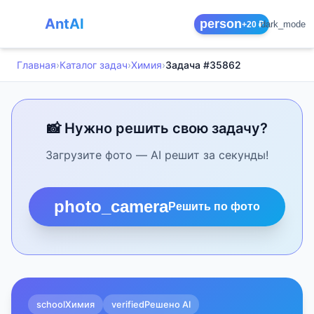
AntAI
person
dark_mode
+20 ₽
Главная
›
Каталог задач
›
Химия
›
Задача #35862
📸 Нужно решить свою задачу?
Загрузите фото — AI решит за секунды!
photo_camera
Решить по фото
school
Химия
verified
Решено AI