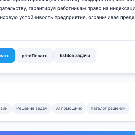
ательству, гарантируя работникам право на индексаци
нсовую устойчивость предприятия, ограничивая преде
list
Все задачи
вать
print
Печать
лайн
Решение задач
AI помощник
Каталог решений