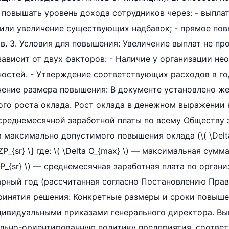
повышать уровень дохода сотрудников через: - выплат
 или увеличение существующих надбавок; - прямое по
. 3. Условия для повышения: Увеличение выплат не пр
зависит от двух факторов: - Наличие у организации н
остей. - Утверждение соответствующих расходов в г
чение размера повышения: В документе установлено ж
ого роста оклада. Рост оклада в денежном выражении
т среднемесячной заработной платы по всему Обществу 
максимально допустимого повышения оклада (\( \Delta O
 ZP_{sr} \] где: \( \Delta O_{max} \) — максимальная су
ZP_{sr} \) — среднемесячная заработная плата по органи
рный год (рассчитанная согласно Постановлению Прав
принятия решения: Конкретные размеры и сроки повыш
ивидуальными приказами генерального директора. Выв
льно-ориентированную политику предприятия, соотв