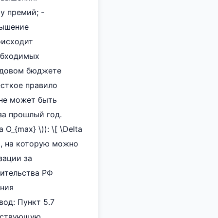
у премий; -
вышение
оисходит
еобходимых
одовом бюджете
есткое правило
 не может быть
за прошлый год.
_{max} \)): \[ \Delta
мма, на которую можно
зации за
ительства РФ
ения
од: Пункт 5.7
етствующую