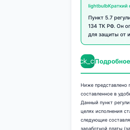
lightbulb
Краткий 
Пункт 5.7 регул
134 ТК РФ. Он 
для защиты от 
check_circle
Подробное
Ниже представлено п
составленное в удоб
Данный пункт регули
целях исполнения ст
следующие составля
заработной платы (з