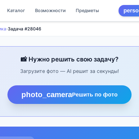
perso
Каталог
Возможности
Предметы
ика
›
Задача #28046
📸 Нужно решить свою задачу?
Загрузите фото — AI решит за секунды!
photo_camera
Решить по фото