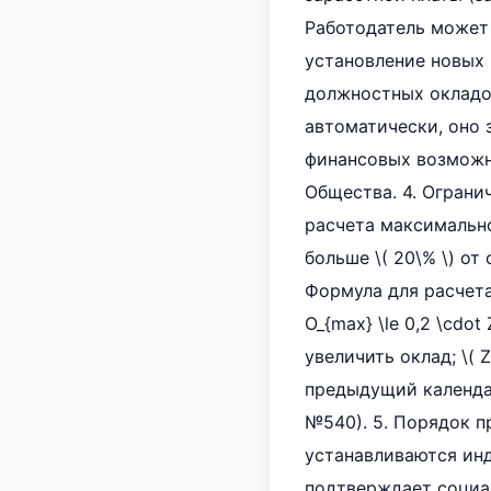
Работодатель может 
установление новых
должностных окладов
автоматически, оно 
финансовых возможн
Общества. 4. Ограни
расчета максимальн
больше \( 20\% \) о
Формула для расчета 
O_{max} \le 0,2 \cdot
увеличить оклад; \( 
предыдущий календа
№540). 5. Порядок 
устанавливаются инд
подтверждает социа