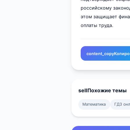
российскому законод
этом защищает фина
оплаты труда.
content_copy
Копиро
sell
Похожие темы
Математика
ГДЗ он