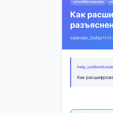
school
Математика
ve
Как расши
разъясне
calendar_today
13.01
help_outline
Услов
Как расшифрова