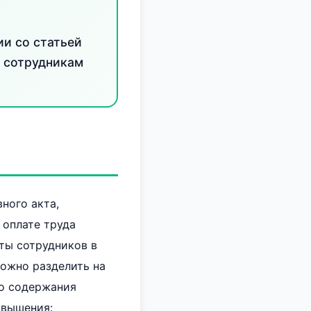
ии со статьей
ы сотрудникам
ного акта,
 оплате труда
ты сотрудников в
можно разделить на
го содержания
овышения: