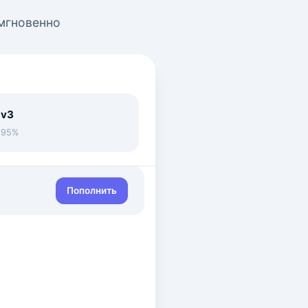
 мгновенно
 v3
• 95%
Пополнить