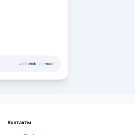
add_photo_alternate
mic
Контакты