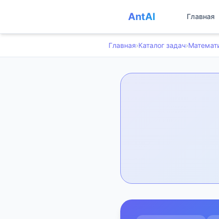
AntAI
Главная
Главная
›
Каталог задач
›
Математ