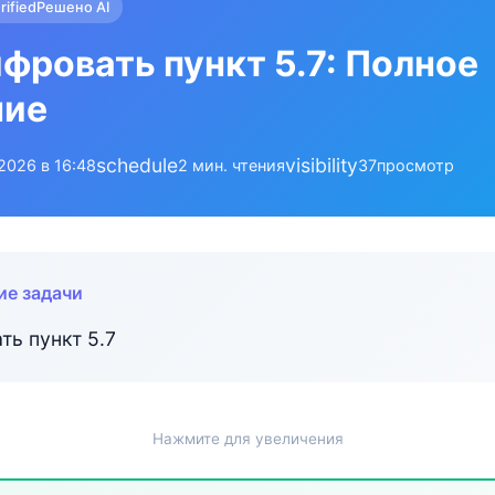
rified
Решено AI
фровать пункт 5.7: Полное
ние
schedule
visibility
.2026 в 16:48
2 мин. чтения
37
просмотр
ие задачи
ть пункт 5.7
Нажмите для увеличения