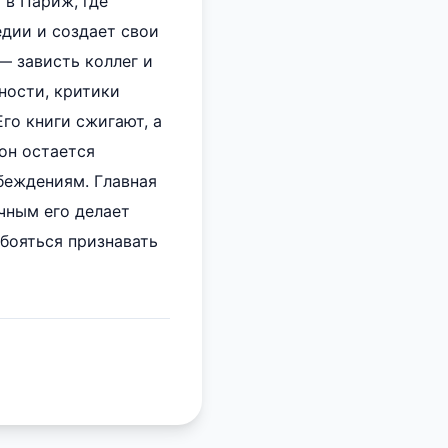
 в Париж, где
дии и создает свои
— зависть коллег и
ности, критики
го книги сжигают, а
он остается
беждениям. Главная
чным его делает
бояться признавать