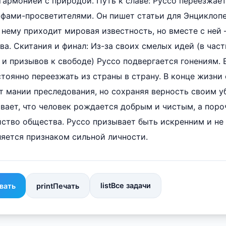
гармонией с природой. Путь к славе: Руссо переезжает
фами-просветителями. Он пишет статьи для Энциклопе
 нему приходит мировая известность, но вместе с ней 
а. Скитания и финал: Из-за своих смелых идей (в част
и призывов к свободе) Руссо подвергается гонениям. Е
тоянно переезжать из страны в страну. В конце жизни 
т мании преследования, но сохраняя верность своим у
вает, что человек рождается добрым и чистым, а поро
ство общества. Руссо призывает быть искренним и не 
ляется признаком сильной личности.
list
Все задачи
вать
print
Печать