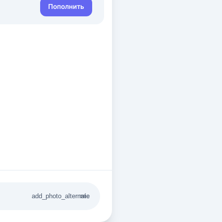
Пополнить
add_photo_alternate
mic