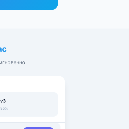
ас
 мгновенно
 v3
• 95%