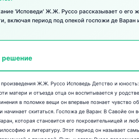
ание 'Исповеди' Ж.Ж. Руссо рассказывает о его ж
и, включая период под опекой госпожи де Варан и
 решение
 произведения Ж.Ж. Руссо Исповедь Детство и юность
рти матери и отъезда отца он воспитывается у родстве
инения в поломке вещи он впервые познает чувство оби
 и начинает скитаться. Госпожа де Варан: В Савойе он
аран, которая становится его покровительницей и люб
философию и литературу. Этот период он называет сам