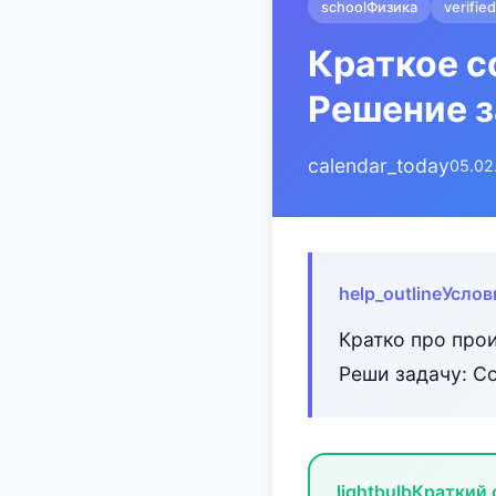
school
Физика
verified
Краткое с
Решение 
calendar_today
05.02
help_outline
Услов
Кратко про про
Реши задачу: С
lightbulb
Краткий 