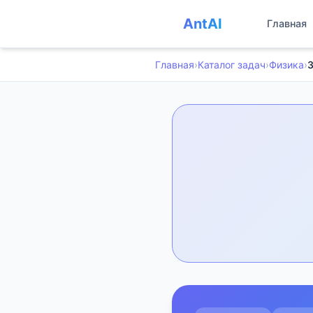
AntAI
Главная
Главная
›
Каталог задач
›
Физика
›