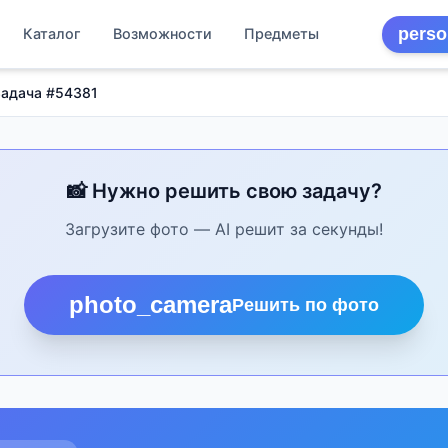
perso
Каталог
Возможности
Предметы
Задача #54381
📸 Нужно решить свою задачу?
Загрузите фото — AI решит за секунды!
photo_camera
Решить по фото