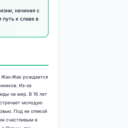
изни, начиная с
 путь к славе в
: Жан-Жак рождается
нников. Из-за
ды на мир. В 16 лет
 встречает молодую
овью. Под ее опекой
ым счастливым в