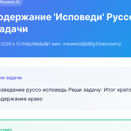
Решено AI
одержание 'Исповеди' Русс
задачи
schedule
visibility
.2026 в 12:04
1 мин. чтения
50
просмотр
ие задачи
изведение руссо исповедь Реши задачу: Итог крат
одержание крако
ответ