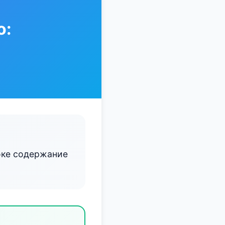
о:
оке содержание