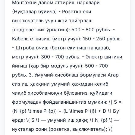
Монтажни давом эттириш нархлари
(Нуқталар бўйича) - Розетка ёки
выключатель учун жой тайёрлаш
(подрозетник ўрнатиш): 500 - 800 рубль. -
Кабель ётқизиш (метр учун): 150 - 250 рубль.
- Штроба очиш (бетон ёки ғиштга қараб,
метр учун): 300 - 700 рубль. - Электр шитини
йиғиш (ҳар бир модуль учун): 500 - 700
рубль. 3. Умумий ҳисоблаш формуласи Агар
сиз иш ҳаққини умумий ҳажмдан келиб
чиқиб ҳисобламоқчи бўлсангиз, қуйидаги
формуладан фойдаланишингиз мумкин: \[ S =
(N_{p} \times P_{p}) + (L \times P_{l}) + D \] Бу
ерда: \( S \) — умумий иш ҳақи; \( N_{p} \) —
нуқталар сони (розетка, выключатель); \(