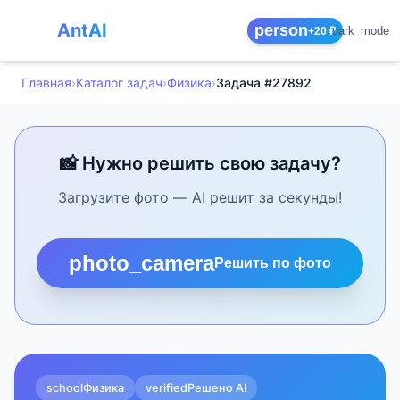
AntAI
person
dark_mode
+20 ₽
Главная
›
Каталог задач
›
Физика
›
Задача #27892
📸 Нужно решить свою задачу?
Загрузите фото — AI решит за секунды!
photo_camera
Решить по фото
school
Физика
verified
Решено AI