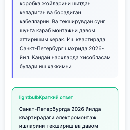
коробка жойларини шитдан
келадиган ва борадиган
кабелларни. Ва текширувдан сунг
шунга караб монтажни давом
эттиришим керак. Иш квартирада
Санкт-Петербург шахрида 2026-
йил. Кандай нархларда хисобласам
булади иш хаккимни
lightbulb
Краткий ответ
Санкт-Петербургда 2026 йилда
квартирадаги электромонтаж
ишларини текшириш ва давом