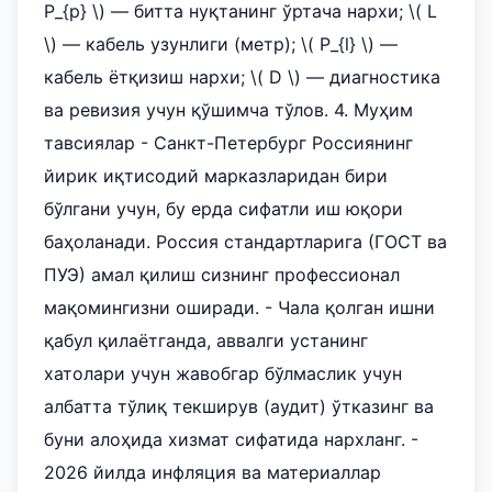
P_{p} \) — битта нуқтанинг ўртача нархи; \( L
\) — кабель узунлиги (метр); \( P_{l} \) —
кабель ётқизиш нархи; \( D \) — диагностика
ва ревизия учун қўшимча тўлов. 4. Муҳим
тавсиялар - Санкт-Петербург Россиянинг
йирик иқтисодий марказларидан бири
бўлгани учун, бу ерда сифатли иш юқори
баҳоланади. Россия стандартларига (ГОСТ ва
ПУЭ) амал қилиш сизнинг профессионал
мақомингизни оширади. - Чала қолган ишни
қабул қилаётганда, аввалги устанинг
хатолари учун жавобгар бўлмаслик учун
албатта тўлиқ текширув (аудит) ўтказинг ва
буни алоҳида хизмат сифатида нархланг. -
2026 йилда инфляция ва материаллар