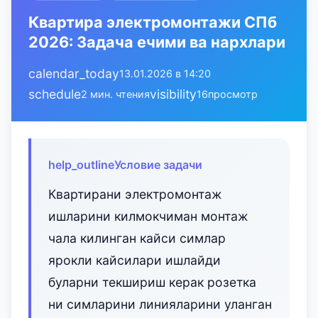
Квартира электромонтажи СПб
2026: Задача ечими ва нархлари
calendar_today
13.01.2026 в 14:20
schedule
visibility
2 мин. чтения
16
просмотр
help_outline
Условие задачи
Квартирани электромонтаж
ишларини килмокчиман монтаж
чала килинган кайси симлар
ярокли кайсилари ишлайди
буларни текшириш керак розетка
ни симларини линияларини уланган