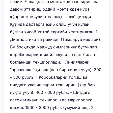
лозим. Чала қолган монтажни текшириш ва
давом эттириш оддий монтаждан кўра
кўпроқ масъулият ва вақт талаб қилади.
Қуйида дафтарга ёзиб олиш учун қулай
бўлган ҳисоб-китоб тартиби келтирилган: 1.
Диагностика ва ревизия (Текширув ишлари)
Бу босқичда мавжуд симларнинг бутунлиги,
коробкаларнинг жойлашуви ва шит билан
боғланиши текширилади. - Линияларни
"прозвонка" қилиш (ҳар бир линия учун): 300
- 500 рубль. - Коробкаларни топиш ва
ичидаги уланишларни текшириш (ҳар бир
нуқта учун): 400 - 600 рубль. - Шитдаги
автоматикани текшириш ва маркировка
қилиш: 1500 - 3000 рубль (умумий иш). 2.