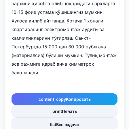
нархини ҳисобга олиб, юқоридаги нархларга
10-15 фоиз устама қўшишингиз мумкин.
Хулоса қилиб айтганда, ўртача 1 хонали
квартиранинг электромонтаж аудити ва
камчиликларини тўғирлаш Санкт-
Петербургда 15 000 дан 30 000 рублгача
(материалсиз) бўлиши мумкин. Тўлиқ монтаж
эса ҳажмига қараб анча қимматроқ
баҳоланади.
content_copy
Копировать
print
Печать
list
Все задачи