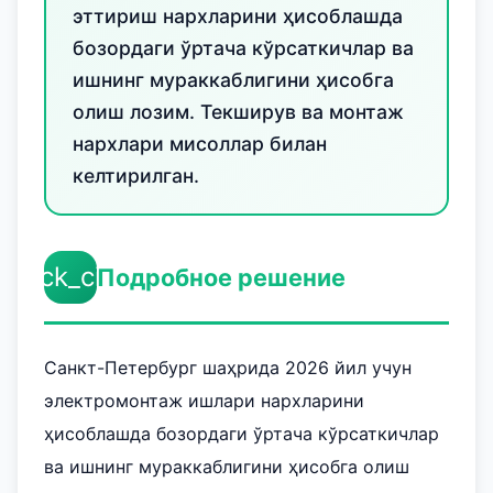
эттириш нархларини ҳисоблашда
бозордаги ўртача кўрсаткичлар ва
ишнинг мураккаблигини ҳисобга
олиш лозим. Текширув ва монтаж
нархлари мисоллар билан
келтирилган.
check_circle
Подробное решение
Санкт-Петербург шаҳрида 2026 йил учун
электромонтаж ишлари нархларини
ҳисоблашда бозордаги ўртача кўрсаткичлар
ва ишнинг мураккаблигини ҳисобга олиш