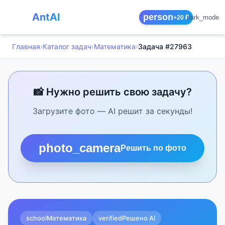
AntAI
person
dark_mode
+20 ₽
Главная
›
Каталог задач
›
Математика
›
Задача #27963
📸 Нужно решить свою задачу?
Загрузите фото — AI решит за секунды!
photo_camera
Решить по фото
school
Математика
verified
Решено AI