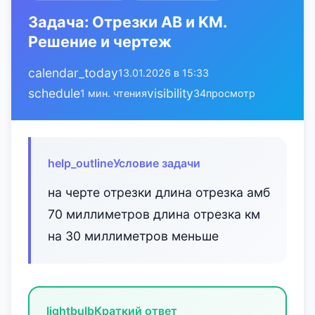
Задача: Отрезки AB и KM.
Решение и чертеж
calendar_today
13.01.2026 в 15:33
schedule
visibility
1 мин. чтения
34
просмотр
help_outline
Условие задачи
на черте отрезки длина отрезка амб
70 миллиметров длина отрезка км
на 30 миллиметров меньше
lightbulb
Краткий ответ