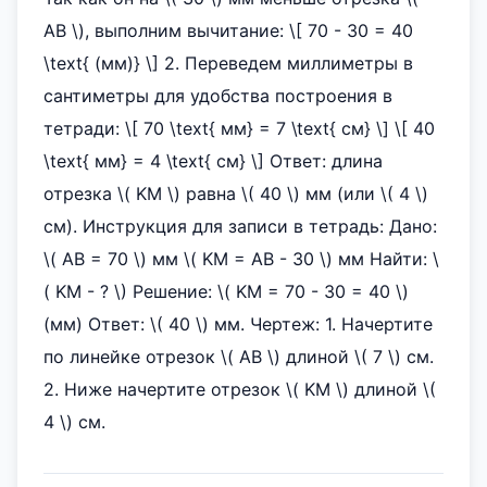
AB \), выполним вычитание: \[ 70 - 30 = 40
\text{ (мм)} \] 2. Переведем миллиметры в
сантиметры для удобства построения в
тетради: \[ 70 \text{ мм} = 7 \text{ см} \] \[ 40
\text{ мм} = 4 \text{ см} \] Ответ: длина
отрезка \( KM \) равна \( 40 \) мм (или \( 4 \)
см). Инструкция для записи в тетрадь: Дано:
\( AB = 70 \) мм \( KM = AB - 30 \) мм Найти: \
( KM - ? \) Решение: \( KM = 70 - 30 = 40 \)
(мм) Ответ: \( 40 \) мм. Чертеж: 1. Начертите
по линейке отрезок \( AB \) длиной \( 7 \) см.
2. Ниже начертите отрезок \( KM \) длиной \(
4 \) см.