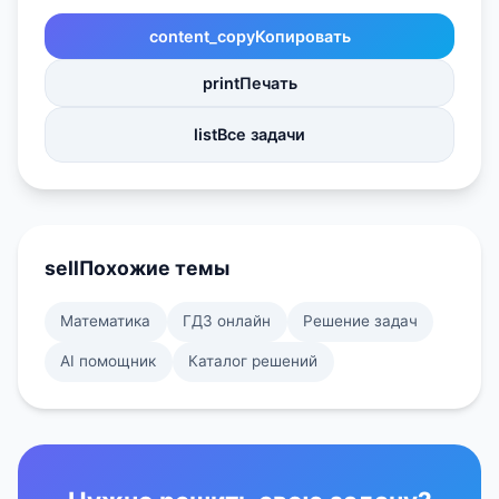
content_copy
Копировать
print
Печать
list
Все задачи
sell
Похожие темы
Математика
ГДЗ онлайн
Решение задач
AI помощник
Каталог решений