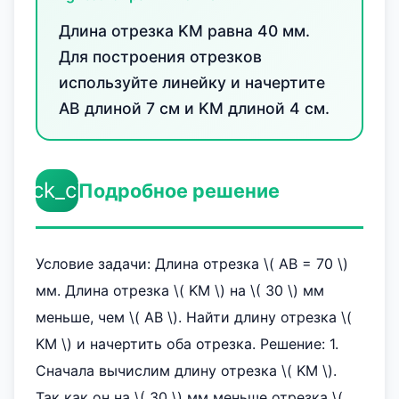
Длина отрезка KM равна 40 мм.
Для построения отрезков
используйте линейку и начертите
AB длиной 7 см и KM длиной 4 см.
check_circle
Подробное решение
Условие задачи: Длина отрезка \( AB = 70 \)
мм. Длина отрезка \( KM \) на \( 30 \) мм
меньше, чем \( AB \). Найти длину отрезка \(
KM \) и начертить оба отрезка. Решение: 1.
Сначала вычислим длину отрезка \( KM \).
Так как он на \( 30 \) мм меньше отрезка \(