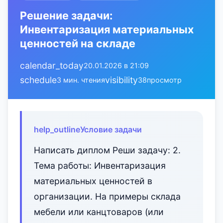
Решение задачи:
Инвентаризация материальных
ценностей на складе
calendar_today
20.01.2026 в 21:09
schedule
visibility
3 мин. чтения
38
просмотр
help_outline
Условие задачи
Написать диплом Реши задачу: 2.
Тема работы: Инвентаризация
материальных ценностей в
организации. На примеры склада
мебели или канцтоваров (или