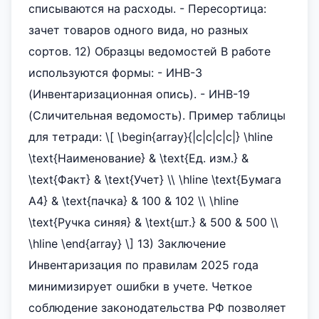
списываются на расходы. - Пересортица:
зачет товаров одного вида, но разных
сортов. 12) Образцы ведомостей В работе
используются формы: - ИНВ-3
(Инвентаризационная опись). - ИНВ-19
(Сличительная ведомость). Пример таблицы
для тетради: \[ \begin{array}{|c|c|c|c|} \hline
\text{Наименование} & \text{Ед. изм.} &
\text{Факт} & \text{Учет} \\ \hline \text{Бумага
А4} & \text{пачка} & 100 & 102 \\ \hline
\text{Ручка синяя} & \text{шт.} & 500 & 500 \\
\hline \end{array} \] 13) Заключение
Инвентаризация по правилам 2025 года
минимизирует ошибки в учете. Четкое
соблюдение законодательства РФ позволяет