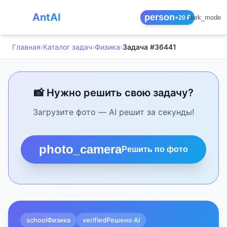
AntAI
person
dark_mode
+20 ₽
Главная
›
Каталог задач
›
Физика
›
Задача #36441
📸 Нужно решить свою задачу?
Загрузите фото — AI решит за секунды!
photo_camera
Решить по фото
school
Физика
verified
Решено AI