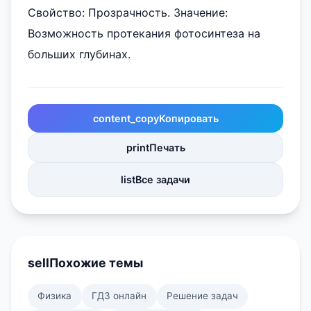
Свойство: Прозрачность. Значение:
Возможность протекания фотосинтеза на
больших глубинах.
content_copy
Копировать
print
Печать
list
Все задачи
sell
Похожие темы
Физика
ГДЗ онлайн
Решение задач