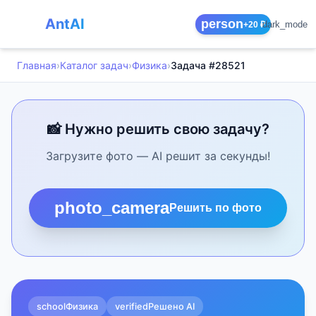
AntAI
person
dark_mode
+20 ₽
Главная
›
Каталог задач
›
Физика
›
Задача #28521
📸 Нужно решить свою задачу?
Загрузите фото — AI решит за секунды!
photo_camera
Решить по фото
school
Физика
verified
Решено AI