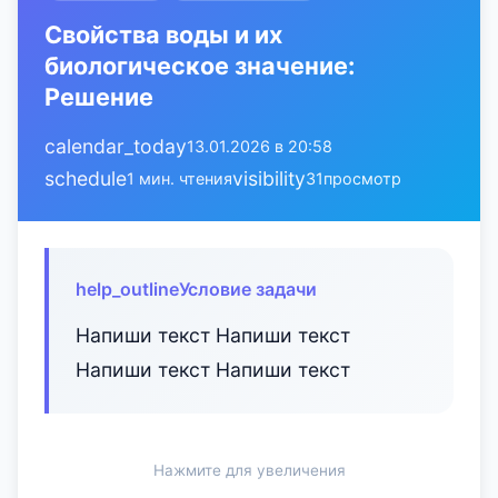
Свойства воды и их
биологическое значение:
Решение
calendar_today
13.01.2026 в 20:58
schedule
visibility
1 мин. чтения
31
просмотр
help_outline
Условие задачи
Напиши текст Напиши текст
Напиши текст Напиши текст
Нажмите для увеличения