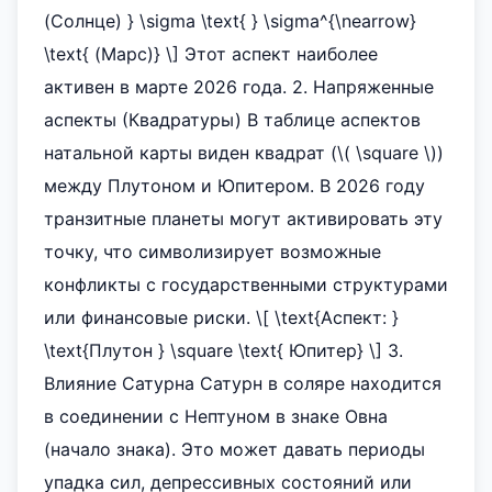
(Солнце) } \sigma \text{ } \sigma^{\nearrow}
\text{ (Марс)} \] Этот аспект наиболее
активен в марте 2026 года. 2. Напряженные
аспекты (Квадратуры) В таблице аспектов
натальной карты виден квадрат (\( \square \))
между Плутоном и Юпитером. В 2026 году
транзитные планеты могут активировать эту
точку, что символизирует возможные
конфликты с государственными структурами
или финансовые риски. \[ \text{Аспект: }
\text{Плутон } \square \text{ Юпитер} \] 3.
Влияние Сатурна Сатурн в соляре находится
в соединении с Нептуном в знаке Овна
(начало знака). Это может давать периоды
упадка сил, депрессивных состояний или