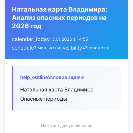
Натальная карта Владимира:
Анализ опасных периодов на
2026 год
calendar_today
13.01.2026 в 14:55
schedule
visibility
2 мин. чтения
47
просмотр
help_outline
Условие задачи
Натальная карта Владимира
Опасные периоды
Нажмите для увеличения