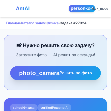
AntAI
person
dark_mode
+20 ₽
Главная
›
Каталог задач
›
Физика
›
Задача #27924
📸 Нужно решить свою задачу?
Загрузите фото — AI решит за секунды!
photo_camera
Решить по фото
school
Физика
verified
Решено AI