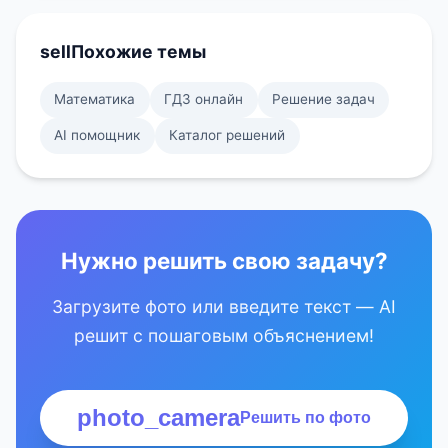
sell
Похожие темы
Математика
ГДЗ онлайн
Решение задач
AI помощник
Каталог решений
Нужно решить свою задачу?
Загрузите фото или введите текст — AI
решит с пошаговым объяснением!
photo_camera
Решить по фото