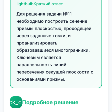
lightbulb
Краткий ответ
Для решения задачи №11
необходимо построить сечение
призмы плоскостью, проходящей
через заданные точки, и
проанализировать
образовавшиеся многогранники.
Ключевым является
параллельность линий
пересечения секущей плоскости с
основаниями призмы.
check_circle
Подробное решение