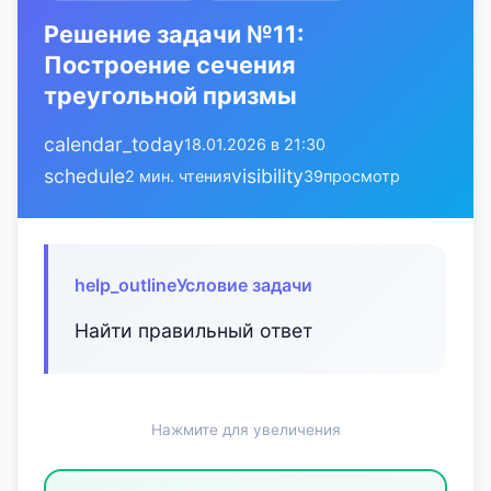
Решение задачи №11:
Построение сечения
треугольной призмы
calendar_today
18.01.2026 в 21:30
schedule
visibility
2 мин. чтения
39
просмотр
help_outline
Условие задачи
Найти правильный ответ
Нажмите для увеличения