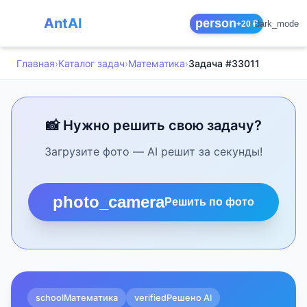
AntAI
person
dark_mode
+20 ₽
Главная
›
Каталог задач
›
Математика
›
Задача #33011
📸 Нужно решить свою задачу?
Загрузите фото — AI решит за секунды!
photo_camera
Решить по фото
school
Математика
verified
Решено AI