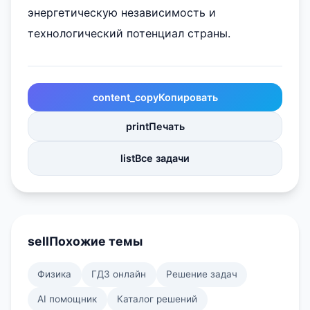
энергетическую независимость и
технологический потенциал страны.
content_copy
Копировать
print
Печать
list
Все задачи
sell
Похожие темы
Физика
ГДЗ онлайн
Решение задач
AI помощник
Каталог решений