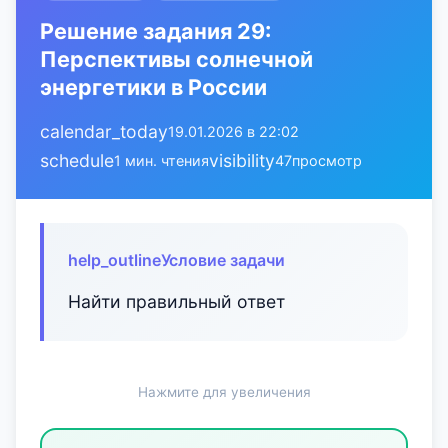
Решение задания 29:
Перспективы солнечной
энергетики в России
calendar_today
19.01.2026 в 22:02
schedule
visibility
1 мин. чтения
47
просмотр
help_outline
Условие задачи
Найти правильный ответ
Нажмите для увеличения