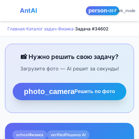
AntAI
person
dark_mode
+20 ₽
Главная
›
Каталог задач
›
Физика
›
Задача #34602
📸 Нужно решить свою задачу?
Загрузите фото — AI решит за секунды!
photo_camera
Решить по фото
school
Физика
verified
Решено AI