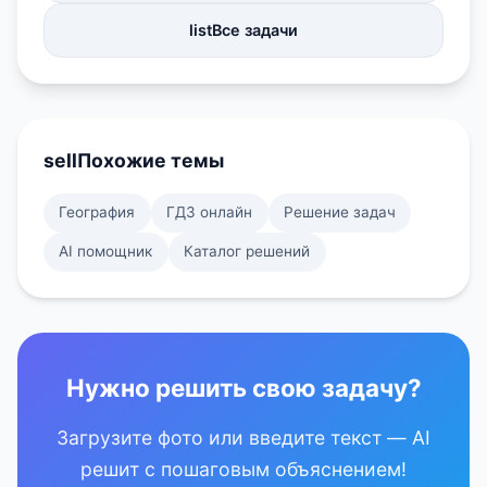
list
Все задачи
sell
Похожие темы
География
ГДЗ онлайн
Решение задач
AI помощник
Каталог решений
Нужно решить свою задачу?
Загрузите фото или введите текст — AI
решит с пошаговым объяснением!