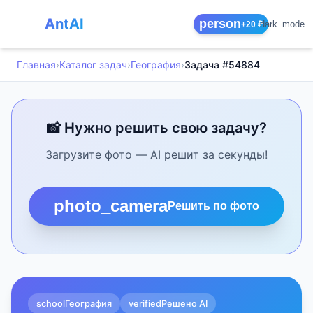
AntAI
person
dark_mode
+20 ₽
Главная
›
Каталог задач
›
География
›
Задача #54884
📸 Нужно решить свою задачу?
Загрузите фото — AI решит за секунды!
photo_camera
Решить по фото
school
География
verified
Решено AI