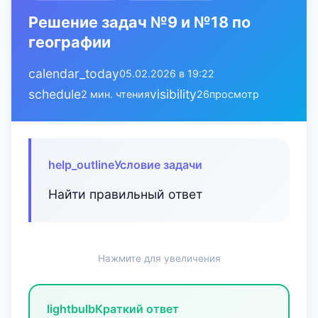
Решение задач №9 и №18 по
географии
calendar_today
05.02.2026 в 19:22
schedule
visibility
2 мин. чтения
26
просмотр
help_outline
Условие задачи
Найти правильный ответ
Нажмите для увеличения
lightbulb
Краткий ответ