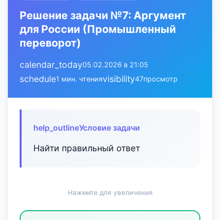
Решение задачи №7: Аргумент
для России (Промышленный
переворот)
calendar_today
05.02.2026 в 21:05
schedule
visibility
1 мин. чтения
47
просмотр
help_outline
Условие задачи
Найти правильный ответ
Нажмите для увеличения