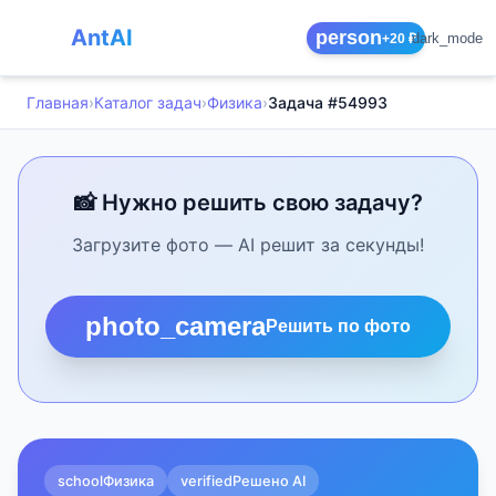
AntAI
person
dark_mode
+20 ₽
Главная
›
Каталог задач
›
Физика
›
Задача #54993
📸 Нужно решить свою задачу?
Загрузите фото — AI решит за секунды!
photo_camera
Решить по фото
school
Физика
verified
Решено AI