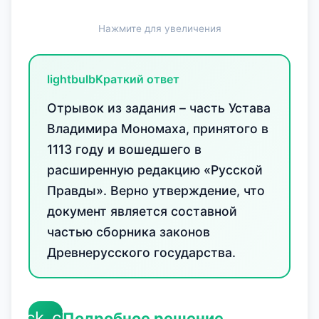
Нажмите для увеличения
lightbulb
Краткий ответ
Отрывок из задания – часть Устава
Владимира Мономаха, принятого в
1113 году и вошедшего в
расширенную редакцию «Русской
Правды». Верно утверждение, что
документ является составной
частью сборника законов
Древнерусского государства.
check_circle
Подробное решение