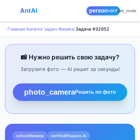
AntAI
person
dark_mode
+20 ₽
Главная
›
Каталог задач
›
Физика
›
Задача #32952
📸 Нужно решить свою задачу?
Загрузите фото — AI решит за секунды!
photo_camera
Решить по фото
school
Физика
verified
Решено AI