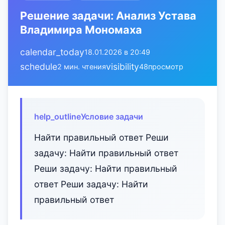
Решение задачи: Анализ Устава
Владимира Мономаха
calendar_today
18.01.2026 в 20:49
schedule
visibility
2 мин. чтения
48
просмотр
help_outline
Условие задачи
Найти правильный ответ Реши
задачу: Найти правильный ответ
Реши задачу: Найти правильный
ответ Реши задачу: Найти
правильный ответ