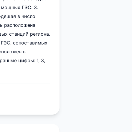
 мощных ГЭС. 3.
одящая в число
сь расположена
вых станций региона.
т ГЭС, сопоставимых
сположен в
анные цифры: 1, 3,