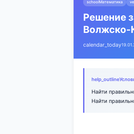
school
Математика
ve
Решение з
Волжско-
calendar_today
19.01
help_outline
Услов
Найти правильн
Найти правильн