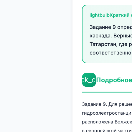
lightbulb
Краткий 
Задание 9 опре
каскада. Верны
Татарстан, где
соответственно
check_circle
Подробное
Задание 9. Для реш
гидроэлектростанций
расположена Волжска
в европейской части