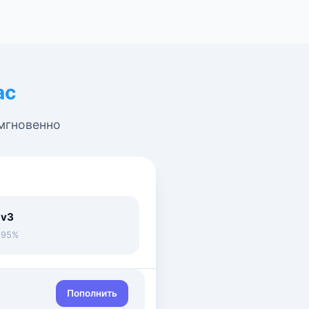
ас
 мгновенно
 v3
• 95%
Пополнить