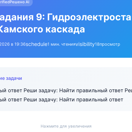
rified
Решено AI
адания 9: Гидроэлектрост
Камского каскада
schedule
visibility
.2026 в 19:36
1 мин. чтения
18
просмотр
ие задачи
ый ответ Реши задачу: Найти правильный ответ Ре
ый ответ Реши задачу: Найти правильный ответ
Нажмите для увеличения