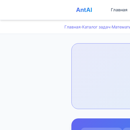
AntAI
Главная
Главная
›
Каталог задач
›
Математ