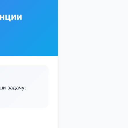
анции
ши задачу: