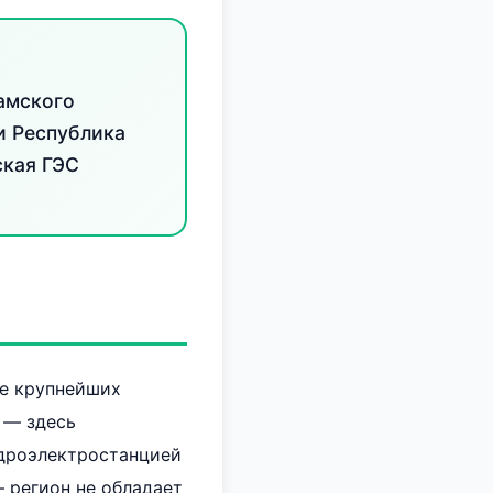
амского
и Республика
ская ГЭС
ие крупнейших
 — здесь
идроэлектростанцией
— регион не обладает