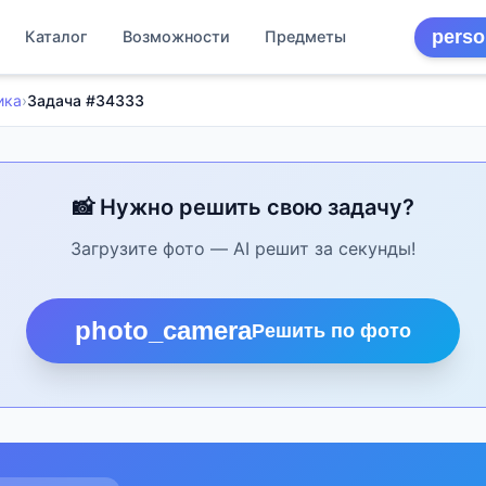
perso
Каталог
Возможности
Предметы
ика
›
Задача #34333
📸 Нужно решить свою задачу?
Загрузите фото — AI решит за секунды!
photo_camera
Решить по фото