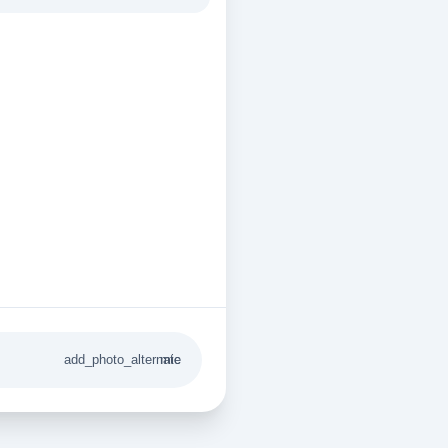
add_photo_alternate
mic