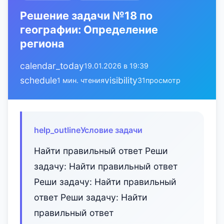
Решение задачи №18 по
географии: Определение
региона
calendar_today
19.01.2026 в 19:39
schedule
visibility
1 мин. чтения
31
просмотр
help_outline
Условие задачи
Найти правильный ответ Реши
задачу: Найти правильный ответ
Реши задачу: Найти правильный
ответ Реши задачу: Найти
правильный ответ