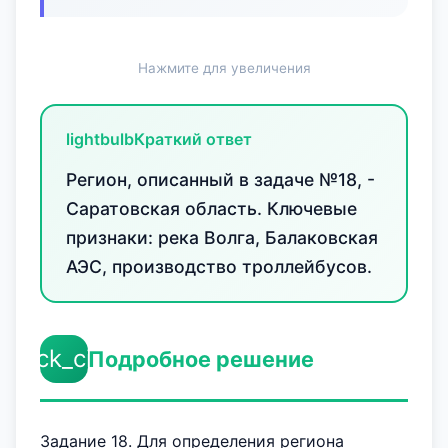
Нажмите для увеличения
lightbulb
Краткий ответ
Регион, описанный в задаче №18, -
Саратовская область. Ключевые
признаки: река Волга, Балаковская
АЭС, производство троллейбусов.
check_circle
Подробное решение
Задание 18. Для определения региона