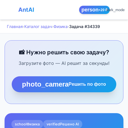
AntAI
person
dark_mode
+20 ₽
Главная
›
Каталог задач
›
Физика
›
Задача #34339
📸 Нужно решить свою задачу?
Загрузите фото — AI решит за секунды!
photo_camera
Решить по фото
school
Физика
verified
Решено AI