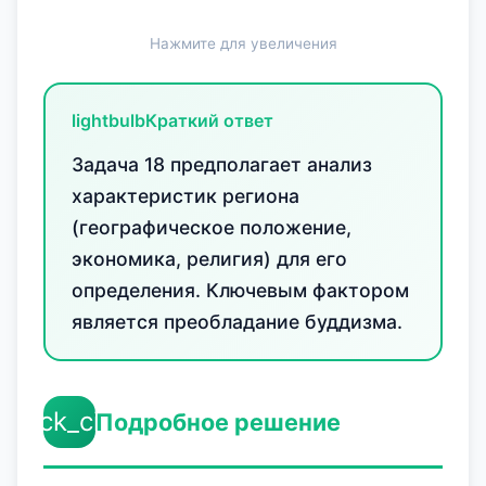
Нажмите для увеличения
lightbulb
Краткий ответ
Задача 18 предполагает анализ
характеристик региона
(географическое положение,
экономика, религия) для его
определения. Ключевым фактором
является преобладание буддизма.
check_circle
Подробное решение