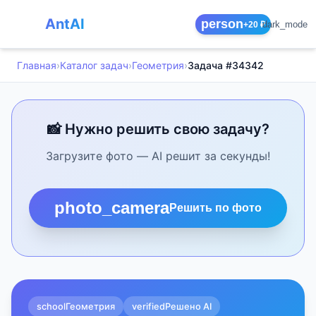
AntAI
person
dark_mode
+20 ₽
Главная
›
Каталог задач
›
Геометрия
›
Задача #34342
📸 Нужно решить свою задачу?
Загрузите фото — AI решит за секунды!
photo_camera
Решить по фото
school
Геометрия
verified
Решено AI