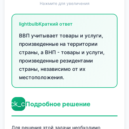
Нажмите для увеличения
lightbulb
Краткий ответ
ВВП учитывает товары и услуги,
произведенные на территории
страны, а ВНП - товары и услуги,
произведенные резидентами
страны, независимо от их
местоположения.
check_circle
Подробное решение
Для решения этой задачи необходимо