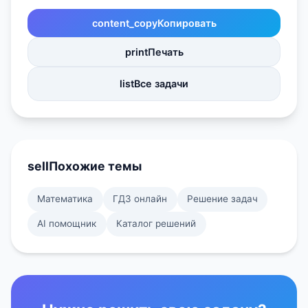
content_copy
Копировать
print
Печать
list
Все задачи
sell
Похожие темы
Математика
ГДЗ онлайн
Решение задач
AI помощник
Каталог решений