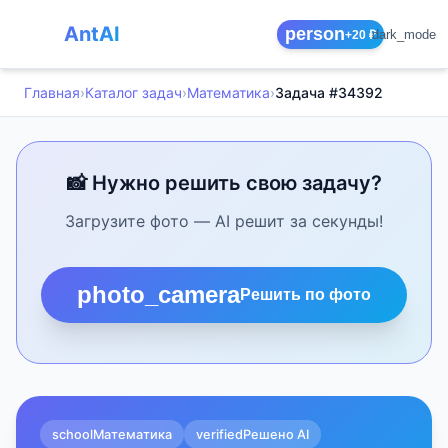
AntAI
person
dark_mode
+20 ₽
Главная
›
Каталог задач
›
Математика
›
Задача #34392
📸 Нужно решить свою задачу?
Загрузите фото — AI решит за секунды!
photo_camera
Решить по фото
school
Математика
verified
Решено AI