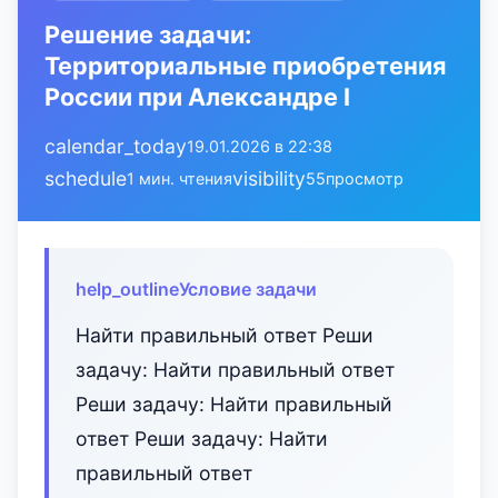
Решение задачи:
Территориальные приобретения
России при Александре I
calendar_today
19.01.2026 в 22:38
schedule
visibility
1 мин. чтения
55
просмотр
help_outline
Условие задачи
Найти правильный ответ Реши
задачу: Найти правильный ответ
Реши задачу: Найти правильный
ответ Реши задачу: Найти
правильный ответ