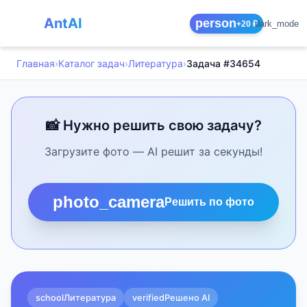
AntAI
person
dark_mode
+20 ₽
Главная
›
Каталог задач
›
Литература
›
Задача #34654
📸 Нужно решить свою задачу?
Загрузите фото — AI решит за секунды!
photo_camera
Решить по фото
school
Литература
verified
Решено AI