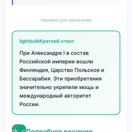
Нажмите для увеличения
lightbulb
Краткий ответ
При Александре I в состав
Российской империи вошли
Финляндия, Царство Польское и
Бессарабия. Эти приобретения
значительно укрепили мощь и
международный авторитет
России.
check_circle
Подробное решение