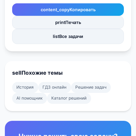
content_copy
Копировать
print
Печать
list
Все задачи
sell
Похожие темы
История
ГДЗ онлайн
Решение задач
AI помощник
Каталог решений