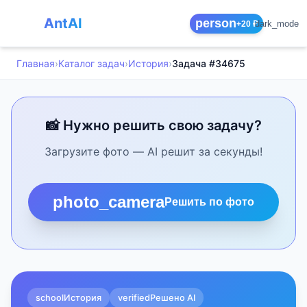
AntAI
person
dark_mode
+20 ₽
Главная
›
Каталог задач
›
История
›
Задача #34675
📸 Нужно решить свою задачу?
Загрузите фото — AI решит за секунды!
photo_camera
Решить по фото
school
История
verified
Решено AI