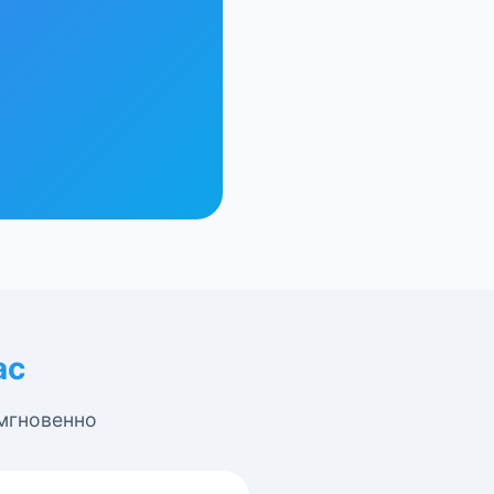
ас
 мгновенно