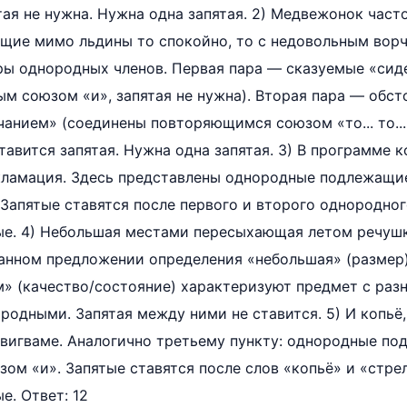
тая не нужна. Нужна одна запятая. 2) Медвежонок част
щие мимо льдины то спокойно, то с недовольным ворч
ы однородных членов. Первая пара — сказуемые «сиде
м союзом «и», запятая не нужна). Вторая пара — обст
чанием» (соединены повторяющимся союзом «то... то...
тавится запятая. Нужна одна запятая. 3) В программе 
декламация. Здесь представлены однородные подлежащ
..». Запятые ставятся после первого и второго однородно
ые. 4) Небольшая местами пересыхающая летом речушк
данном предложении определения «небольшая» (размер
 (качество/состояние) характеризуют предмет с разн
родными. Запятая между ними не ставится. 5) И копьё,
 вигваме. Аналогично третьему пункту: однородные п
м «и». Запятые ставятся после слов «копьё» и «стре
е. Ответ: 12