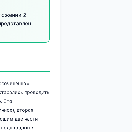
дложении 2
представлен
носочинённом
 старались проводить
. Это
чное), вторая —
яющим две части
ны однородные