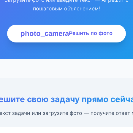
пошаговым объяснением!
photo_camera
Решить по фото
ешите свою задачу прямо сейч
екст задачи или загрузите фото — получите ответ