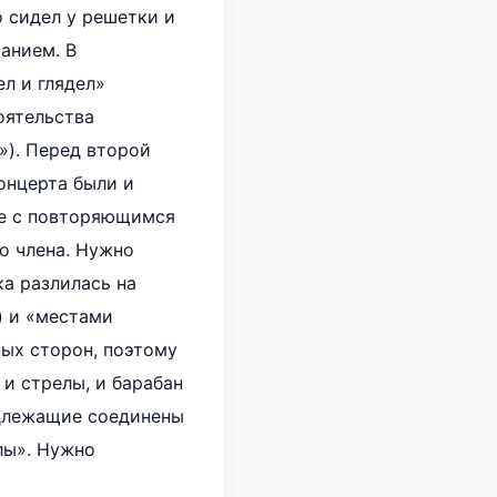
о сидел у решетки и
анием. В
л и глядел»
оятельства
»). Перед второй
концерта были и
ие с повторяющимся
го члена. Нужно
а разлилась на
) и «местами
ых сторон, поэтому
 и стрелы, и барабан
одлежащие соединены
лы». Нужно