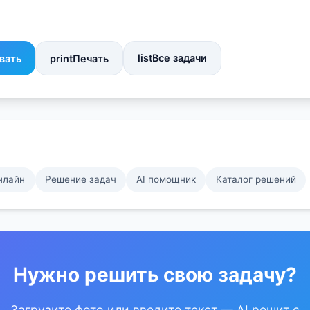
list
Все задачи
вать
print
Печать
нлайн
Решение задач
AI помощник
Каталог решений
Нужно решить свою задачу?
Загрузите фото или введите текст — AI решит с