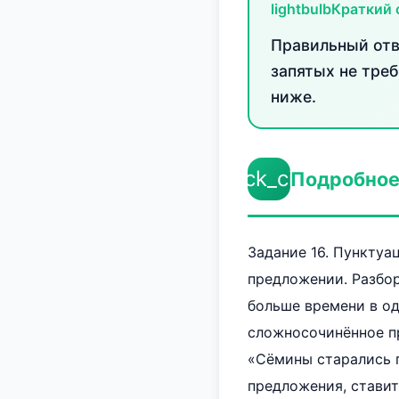
lightbulb
Краткий 
Правильный отве
запятых не тре
ниже.
check_circle
Подробное
Задание 16. Пункту
предложении. Разбор
больше времени в од
сложносочинённое п
«Сёмины старались 
предложения, ставит