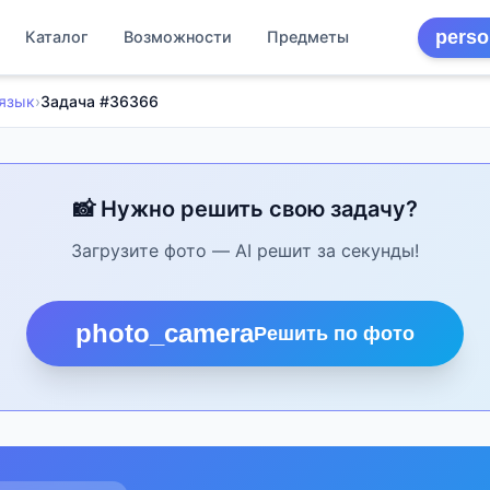
perso
Каталог
Возможности
Предметы
 язык
›
Задача #36366
📸 Нужно решить свою задачу?
Загрузите фото — AI решит за секунды!
photo_camera
Решить по фото