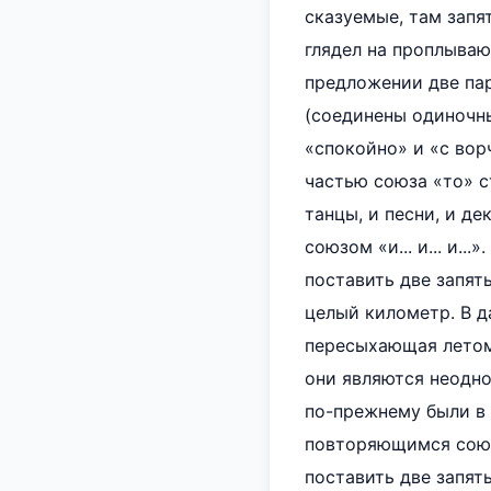
сказуемые, там запя
глядел на проплываю
предложении две пар
(соединены одиночны
«спокойно» и «с вор
частью союза «то» с
танцы, и песни, и 
союзом «и... и... и.
поставить две запят
целый километр. В 
пересыхающая летом»
они являются неодно
по-прежнему были в
повторяющимся союзо
поставить две запяты