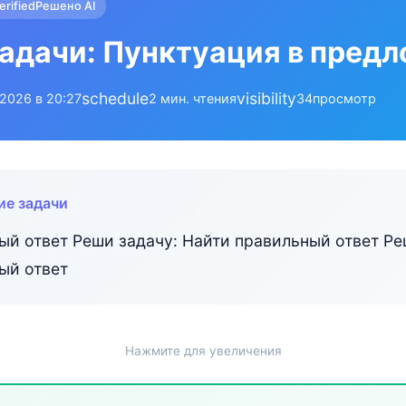
erified
Решено AI
адачи: Пунктуация в пред
schedule
visibility
.2026 в 20:27
2 мин. чтения
34
просмотр
ие задачи
ый ответ Реши задачу: Найти правильный ответ Ре
ый ответ
Нажмите для увеличения