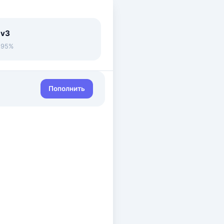
 v3
• 95%
Пополнить