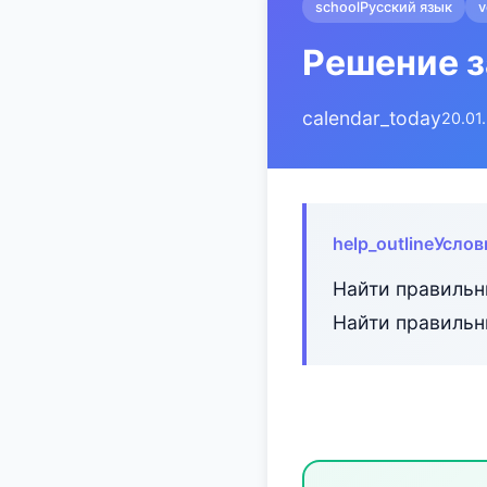
school
Русский язык
v
Решение з
calendar_today
20.01
help_outline
Услов
Найти правильн
Найти правильн