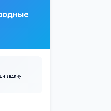
ородные
ши задачу: