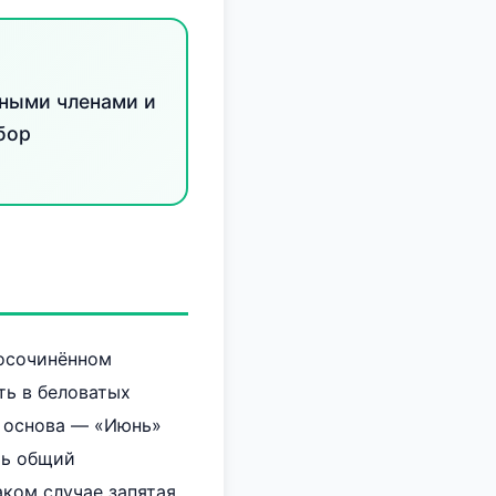
дными членами и
бор
носочинённом
ть в беловатых
я основа — «Июнь»
ть общий
аком случае запятая