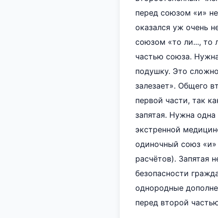
перед союзом «и» не
оказался уж очень 
союзом «то ли..., то
частью союза. Нужна
подушку. Это сложн
залезает». Общего в
первой части, так к
запятая. Нужна одна
экстренной медицин
одиночный союз «и»
расчётов). Запятая 
безопасности гражда
однородные дополнен
перед второй частью