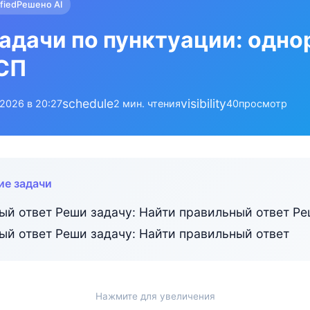
ified
Решено AI
адачи по пунктуации: одн
ССП
schedule
visibility
.2026 в 20:27
2 мин. чтения
40
просмотр
ие задачи
ый ответ Реши задачу: Найти правильный ответ Ре
ый ответ Реши задачу: Найти правильный ответ
Нажмите для увеличения