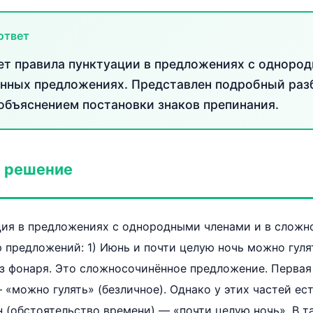
ответ
ет правила пунктуации в предложениях с одноро
нных предложениях. Представлен подробный раз
объяснением постановки знаков препинания.
 решение
ация в предложениях с однородными членами и в слож
 предложений: 1) Июнь и почти целую ночь можно гуля
ез фонаря. Это сложносочинённое предложение. Перва
— «можно гулять» (безличное). Однако у этих частей ес
 (обстоятельство времени) — «почти целую ночь». В т