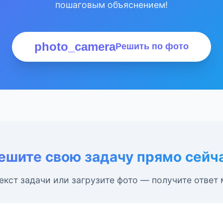
пошаговым объяснением!
photo_camera
Решить по фото
ешите свою задачу прямо сейч
екст задачи или загрузите фото — получите ответ