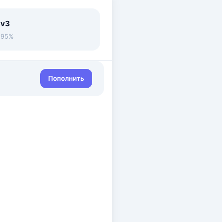
 v3
• 95%
Пополнить