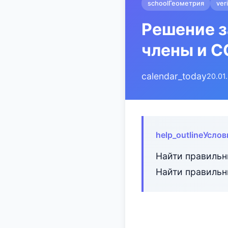
school
Геометрия
ver
Решение з
члены и 
calendar_today
20.01
help_outline
Услов
Найти правильн
Найти правильн