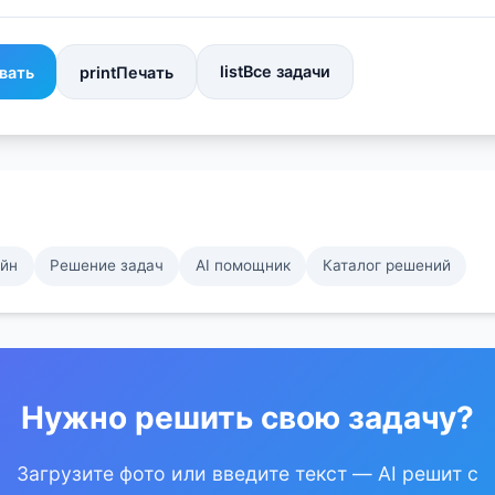
list
Все задачи
вать
print
Печать
айн
Решение задач
AI помощник
Каталог решений
Нужно решить свою задачу?
Загрузите фото или введите текст — AI решит с