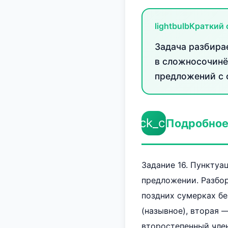
lightbulb
Краткий 
Задача разбира
в сложносочинё
предложений с 
check_circle
Подробное
Задание 16. Пункту
предложении. Разбор
поздних сумерках б
(назывное), вторая 
второстепенный член