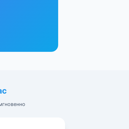
ас
 мгновенно