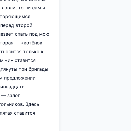
ловли, то ли сам я
овторяющимся
я перед второй
лезает спать под мою
вторая — «котёнок
относится только к
ом «и» ставится
одтянуты три бригады
ом предложении
диннадцать
 — залог
гольников. Здесь
пятая ставится