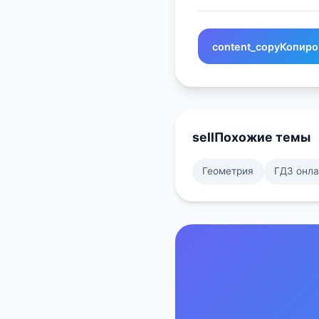
content_copy
Копиро
sell
Похожие темы
Геометрия
ГДЗ онл