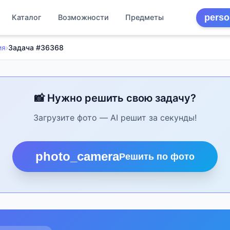
perso
Каталог
Возможности
Предметы
ия
›
Задача #36368
📸 Нужно решить свою задачу?
Загрузите фото — AI решит за секунды!
photo_camera
Решить по фото