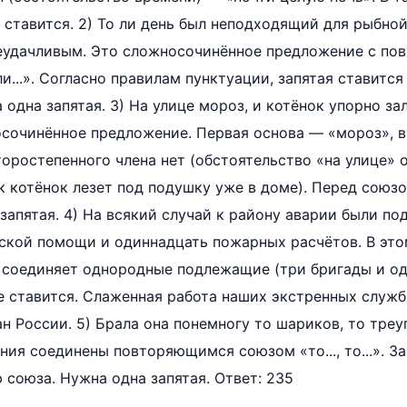
 ставится. 2) То ли день был неподходящий для рыбной 
неудачливым. Это сложносочинённое предложение с п
 ли...». Согласно правилам пунктуации, запятая ставитс
 одна запятая. 3) На улице мороз, и котёнок упорно за
осочинённое предложение. Первая основа — «мороз», 
торостепенного члена нет (обстоятельство «на улице» 
ак котёнок лезет под подушку уже в доме). Перед союз
 запятая. 4) На всякий случай к району аварии были п
ской помощи и одиннадцать пожарных расчётов. В эт
 соединяет однородные подлежащие (три бригады и о
не ставится. Слаженная работа наших экстренных служб
н России. 5) Брала она понемногу то шариков, то треу
ия соединены повторяющимся союзом «то..., то...». За
 союза. Нужна одна запятая. Ответ: 235