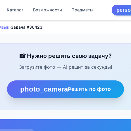
perso
Каталог
Возможности
Предметы
 язык
›
Задача #36423
📸 Нужно решить свою задачу?
Загрузите фото — AI решит за секунды!
photo_camera
Решить по фото