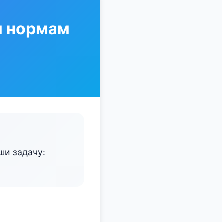
м нормам
ши задачу: