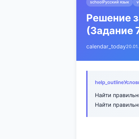
school
Русский язык
v
Решение 
(Задание 
calendar_today
20.01
help_outline
Услов
Найти правильн
Найти правильн