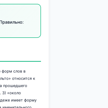
Правильно:
 форм слов в
льто» относится к
ла прошедшего
 3) «около
адеже имеет форму
а именительного