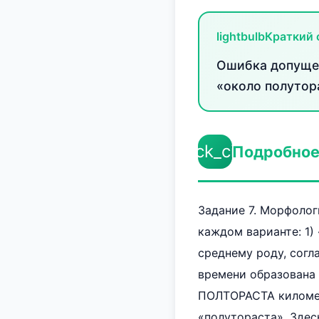
lightbulb
Краткий 
Ошибка допущен
«около полутор
check_circle
Подробное
Задание 7. Морфолог
каждом варианте: 1)
среднему роду, согл
времени образована 
ПОЛТОРАСТА километ
«полутораста». Зде