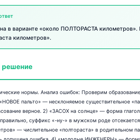
ответ
а в варианте «около ПОЛТОРАСТА километров». 
аста километров».
 решение
ические нормы. Анализ ошибок: Проверим образование
 «НОВОЕ пальто» — несклоняемое существительное «па
асование верное. 2) «ЗАСОХ на солнце» — форма глаго
правильно, суффикс «-ну-» в мужском роде отсекается.
ров» — числительное «полтораста» в родительном п
сь допущена ошибка. 4) «молодые ИНЖЕНЕРЫ» — форм