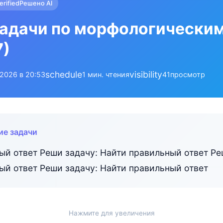
erified
Решено AI
задачи по морфологически
7)
schedule
visibility
.2026 в 20:53
1 мин. чтения
41
просмотр
ие задачи
ый ответ Реши задачу: Найти правильный ответ Ре
ый ответ Реши задачу: Найти правильный ответ
Нажмите для увеличения