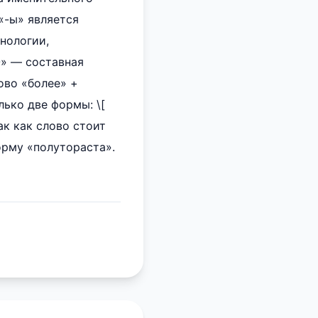
«-ы» является
нологии,
О» — составная
ово «более» +
лько две формы: \[
] Так как слово стоит
орму «полутораста».