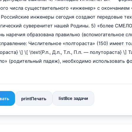
ого числа существительного «инженер» с окончанием 
 Российские инженеры сегодня создают передовые тех
огический суверенитет нашей Родины. 5) «более СМЕЛ
нь наречия образована правильно (вспомогательное сл
справление: Числительное «полтораста» (150) имеет то
тораста} \] \[ \text{Р.п., Д.п., Т.п., П.п. — полутораста} \
ло» (родительный падеж), необходимо использовать ф
list
Все задачи
вать
print
Печать