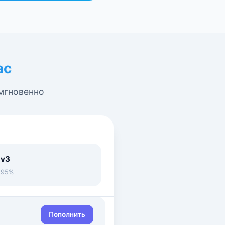
ас
 мгновенно
 v3
• 95%
Пополнить