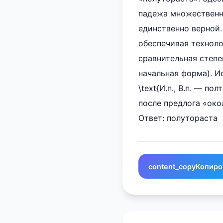
падежа множественн
единственно верной.
обеспечивая технол
сравнительная степе
начальная форма). И
\text{И.п., В.п. — пол
после предлога «око
Ответ: полутораста
content_copy
Копиро