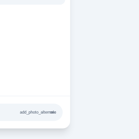
add_photo_alternate
mic