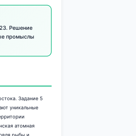
623. Решение
ные промыслы
стока. Задание 5
тают уникальные
территории
нская атомная
овля рыбы и