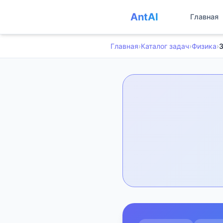
AntAI
Главная
Главная
›
Каталог задач
›
Физика
›