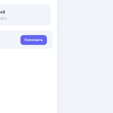
 v3
• 95%
Пополнить