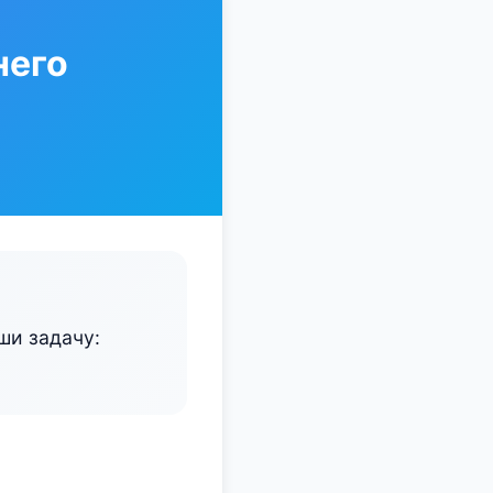
него
ши задачу: