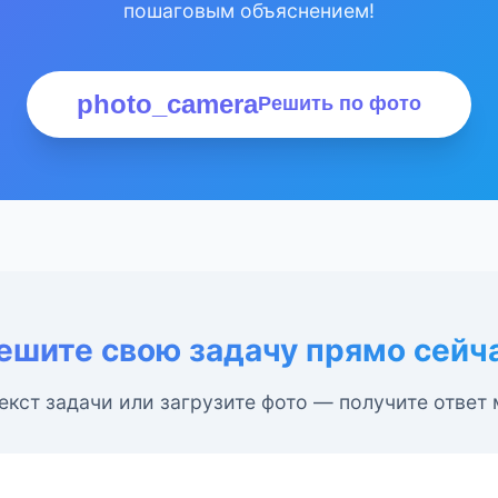
пошаговым объяснением!
photo_camera
Решить по фото
ешите свою задачу прямо сейч
екст задачи или загрузите фото — получите ответ