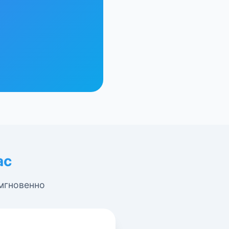
ас
 мгновенно