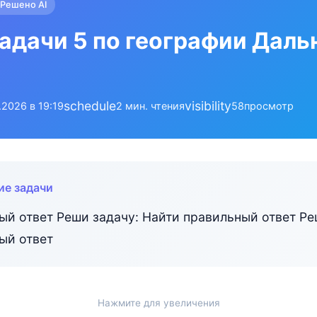
Решено AI
адачи 5 по географии Даль
schedule
visibility
.2026 в 19:19
2 мин. чтения
58
просмотр
ие задачи
ый ответ Реши задачу: Найти правильный ответ Ре
ый ответ
Нажмите для увеличения