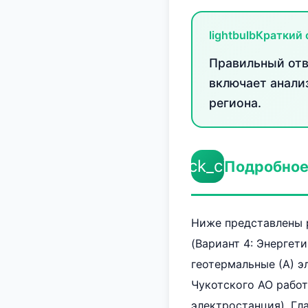
lightbulb
Краткий 
Правильный отве
включает анали
региона.
check_circle
Подробное
Ниже представлены р
(Вариант 4: Энергет
геотермальные (А) э
Чукотского АО работ
электростанция). Гл