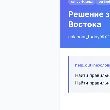
school
Физика
verified
Решение з
Востока
calendar_today
05.02
help_outline
Услов
Найти правильн
Найти правильн