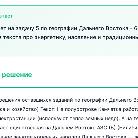
ответ
т на задачу 5 по географии Дальнего Востока - 
з текста про энергетику, население и традицион
 решение
ешения оставшихся заданий по географии Дальнего Во
ика и хозяйство) Текст: На полуострове Камчатка рабо
лектростанции (используют тепло земных недр). А на 
ает единственная на Дальнем Востоке АЭС (Б) (Билиби
авное занятие коренных народов Дальнего Востока — л