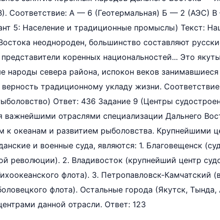
). Соответствие: А — 6 (Геотермальная) Б — 2 (АЭС) В
ант 5: Население и традиционные промыслы) Текст: Н
Востока неоднороден, большинство составляют русские
представители коренных национальностей... Это якуты 
ые народы севера района, испокон веков занимавшиеся 
верность традиционному укладу жизни. Соответствие:
Рыболовство) Ответ: 436 Задание 9 (Центры судострое
я важнейшими отраслями специализации Дальнего Вост
 к океанам и развитием рыболовства. Крупнейшими це
анские и военные суда, являются: 1. Благовещенск (с
ой революции). 2. Владивосток (крупнейший центр суд
Тихоокеанского флота). 3. Петропавловск-Камчатский 
оловецкого флота). Остальные города (Якутск, Тында,
ентрами данной отрасли. Ответ: 123