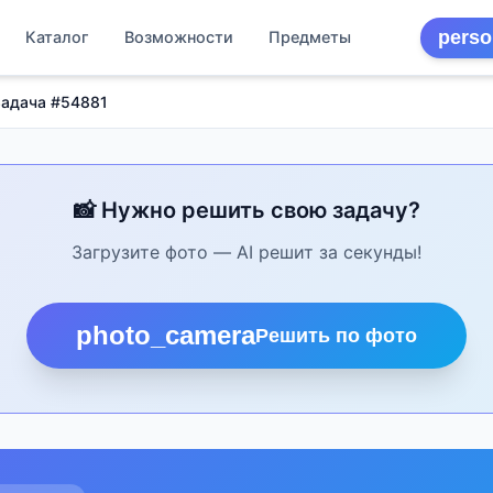
perso
Каталог
Возможности
Предметы
Задача #54881
📸 Нужно решить свою задачу?
Загрузите фото — AI решит за секунды!
photo_camera
Решить по фото