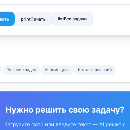
list
Все задачи
вать
print
Печать
Решение задач
AI помощник
Каталог решений
Нужно решить свою задачу?
Загрузите фото или введите текст — AI решит с