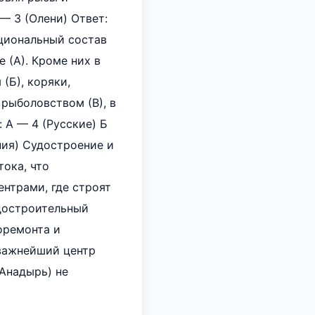
 — 3 (Олени) Ответ:
ациональный состав
 (А). Кроме них в
(Б), коряки,
рыболовством (В), в
 А — 4 (Русские) Б
ния) Судостроение и
ока, что
нтрами, где строят
удостроительный
оремонта и
(важнейший центр
 Анадырь) не