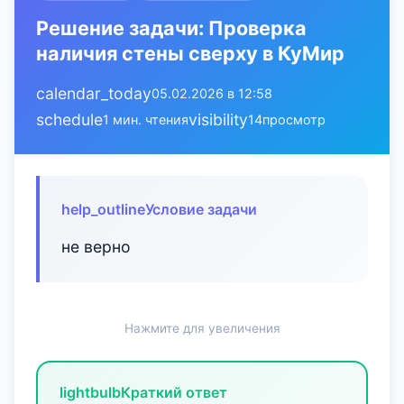
Решение задачи: Проверка
наличия стены сверху в КуМир
calendar_today
05.02.2026 в 12:58
schedule
visibility
1 мин. чтения
14
просмотр
help_outline
Условие задачи
не верно
Нажмите для увеличения
lightbulb
Краткий ответ