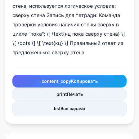
стена, используется логическое условие:
сверху стена Запись для тетради: Команда
проверки условия наличия стены сверху в
цикле "пока": \[ \text{нц пока сверху стена} \]
\[ \dots \] \[ \text{кц} \] Правильный ответ из
предложенных: сверху стена
content_copy
Копировать
print
Печать
list
Все задачи