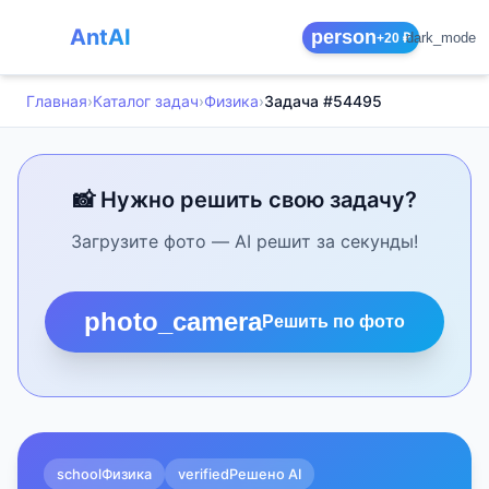
AntAI
person
dark_mode
+20 ₽
Главная
›
Каталог задач
›
Физика
›
Задача #54495
📸 Нужно решить свою задачу?
Загрузите фото — AI решит за секунды!
photo_camera
Решить по фото
school
Физика
verified
Решено AI