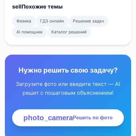
sell
Похожие темы
Физика
ГДЗ онлайн
Решение задач
AI помощник
Каталог решений
Нужно решить свою задачу?
Загрузите фото или введите текст — AI
решит с пошаговым объяснением!
photo_camera
Решить по фото