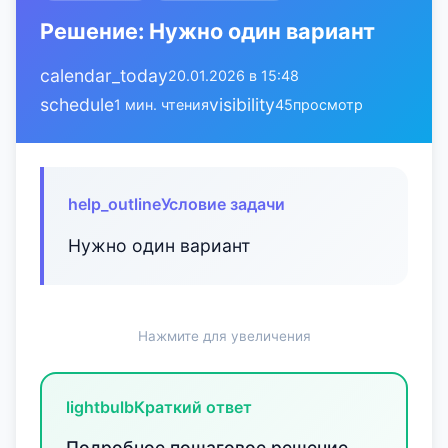
Решение: Нужно один вариант
calendar_today
20.01.2026 в 15:48
schedule
visibility
1 мин. чтения
45
просмотр
help_outline
Условие задачи
Нужно один вариант
Нажмите для увеличения
lightbulb
Краткий ответ
Подробное пошаговое решение