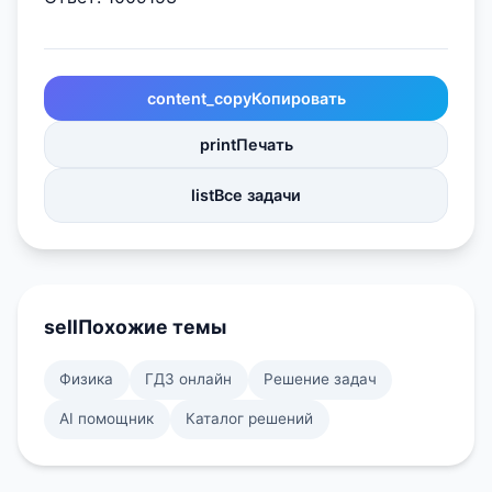
content_copy
Копировать
print
Печать
list
Все задачи
sell
Похожие темы
Физика
ГДЗ онлайн
Решение задач
AI помощник
Каталог решений