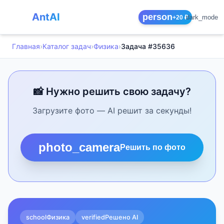
AntAI
person
dark_mode
+20 ₽
Главная
›
Каталог задач
›
Физика
›
Задача #35636
📸 Нужно решить свою задачу?
Загрузите фото — AI решит за секунды!
photo_camera
Решить по фото
school
Физика
verified
Решено AI