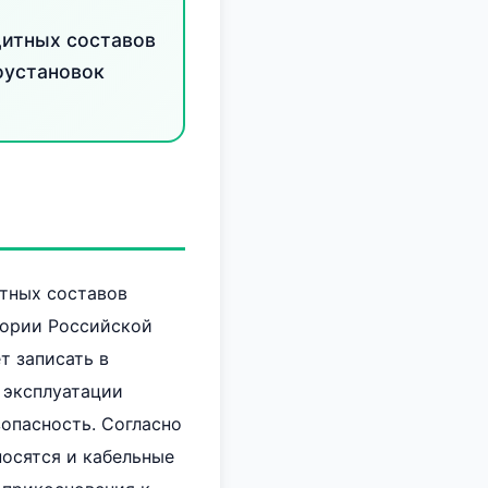
щитных составов
оустановок
итных составов
тории Российской
т записать в
 эксплуатации
опасность. Согласно
осятся и кабельные