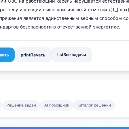
ении ОЗС на работающий кабель нарушается естественн
регреву изоляции выше критической отметки \(T_{max}
напряжения является единственным верным способом с
ндартов безопасности в отечественной энергетике.
list
Все задачи
вать
print
Печать
Решение задач
AI помощник
Каталог решений