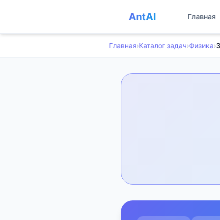
AntAI
Главная
Главная
›
Каталог задач
›
Физика
›