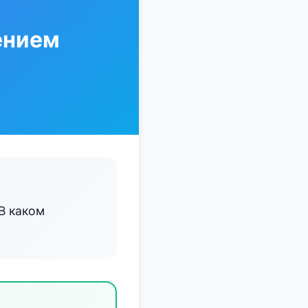
ением
В каком