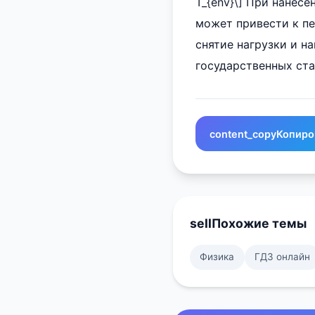
T_{env}\] При нанес
может привести к пе
снятие нагрузки и 
государственных ста
content_copy
Копиро
sell
Похожие темы
Физика
ГДЗ онлайн