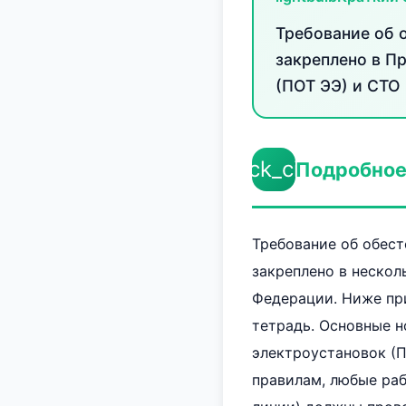
Требование об 
закреплено в П
(ПОТ ЭЭ) и СТО 
check_circle
Подробное
Требование об обес
закреплено в неско
Федерации. Ниже при
тетрадь. Основные н
электроустановок (П
правилам, любые раб