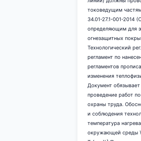
линии) должны прово
токоведущим частям 
34.01-27.1-001-2014
определяющим для э
огнезащитных покрыт
Технологический ре
регламент по нанесе
регламентов прописа
изменения теплофиз
Документ обязывает
проведение работ п
охраны труда. Обосн
и соблюдения техно
температура нагрева
окружающей среды \(T