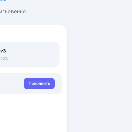
 мгновенно
 v3
• 95%
Пополнить