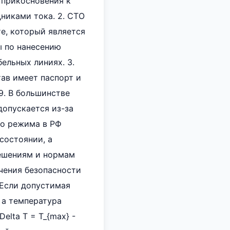
 прикосновения к
никами тока. 2. СТО
те, который является
ы по нанесению
ельных линиях. 3.
ав имеет паспорт и
9. В большинстве
допускается из-за
го режима в РФ
состоянии, а
решениям и нормам
чения безопасности
 Если допустимая
 а температура
elta T = T_{max} -