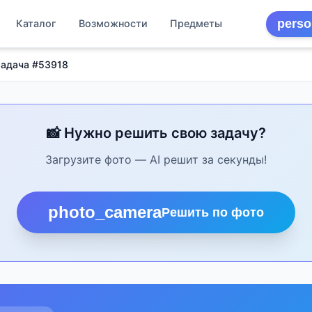
perso
Каталог
Возможности
Предметы
Задача #53918
📸 Нужно решить свою задачу?
Загрузите фото — AI решит за секунды!
photo_camera
Решить по фото