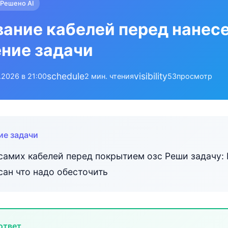
Решено AI
ание кабелей перед нанес
ние задачи
schedule
visibility
.2026 в 21:00
2 мин. чтения
53
просмотр
ие задачи
самих кабелей перед покрытием озс Реши задачу: 
сан что надо обесточить
ответ