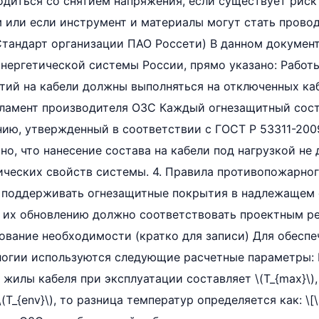
диться со снятием напряжения, если существует риск
или если инструмент и материалы могут стать провод
 (Стандарт организации ПАО Россети) В данном докумен
нергетической системы России, прямо указано: Работ
ий на кабели должны выполняться на отключенных каб
гламент производителя ОЗС Каждый огнезащитный сост
нию, утвержденный в соответствии с ГОСТ Р 53311-200
но, что нанесение состава на кабели под нагрузкой не 
ических свойств системы. 4. Правила противопожарно
 поддерживать огнезащитные покрытия в надлежащем 
о их обновлению должно соответствовать проектным 
ование необходимости (кратко для записи) Для обеспе
логии используются следующие расчетные параметры:
 жилы кабеля при эксплуатации составляет \(T_{max}\),
_{env}\), то разница температур определяется как: \[\D