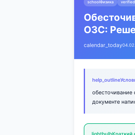
school
Физика
verified
Обесточив
ОЗС: Реше
calendar_today
04.02
help_outline
Услов
обесточивание 
документе напи
lightbulb
Краткий 