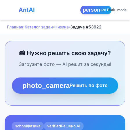
AntAI
person
dark_mode
+20 ₽
Главная
›
Каталог задач
›
Физика
›
Задача #53922
📸 Нужно решить свою задачу?
Загрузите фото — AI решит за секунды!
photo_camera
Решить по фото
school
Физика
verified
Решено AI