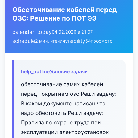
Обесточивание кабелей перед
ОЗС: Решение по ПОТ ЭЭ
calendar_today
04.02.2026 в 21:07
schedule
visibility
2 мин. чтения
54
просмотр
help_outline
Условие задачи
обесточивание самих кабелей
перед покрытием озс Реши задачу:
В каком документе написан что
надо обесточить Реши задачу:
Правила по охране труда при
эксплуатации электроустановок