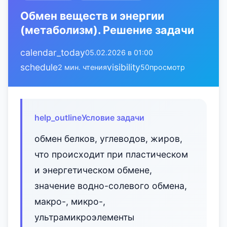
Обмен веществ и энергии
(метаболизм). Решение задачи
calendar_today
05.02.2026 в 01:00
schedule
visibility
2 мин. чтения
50
просмотр
help_outline
Условие задачи
обмен белков, углеводов, жиров,
что происходит при пластическом
и энергетическом обмене,
значение водно-солевого обмена,
макро-, микро-,
ультрамикроэлементы