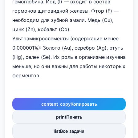
гемоглобина. Йод (I) — входит в состав
гормонов щитовидной железы. Фтор (F) —
необходим для зубной эмали. Медь (Cu),
цинк (Zn), кобальт (Co).
Ультрамикроэлементы (содержание менее
0,000001%): Золото (Au), серебро (Ag), ртуть
(Hg), селен (Se). Их роль в организме изучена
меньше, но они важны для работы некоторых
ферментов.
content_copy
Копировать
print
Печать
list
Все задачи