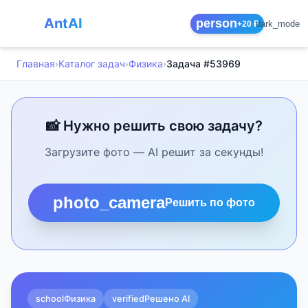
AntAI
person
dark_mode
+20 ₽
Главная
›
Каталог задач
›
Физика
›
Задача #53969
📸 Нужно решить свою задачу?
Загрузите фото — AI решит за секунды!
photo_camera
Решить по фото
school
Физика
verified
Решено AI