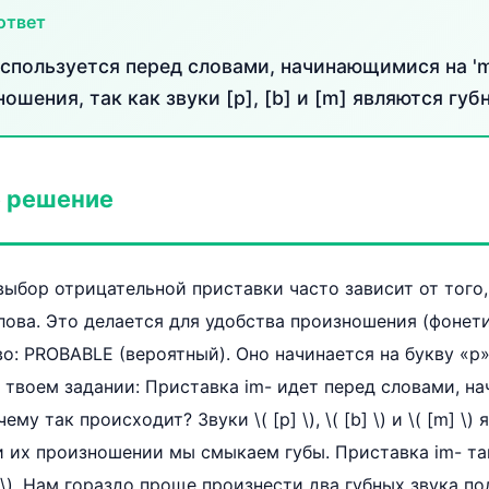
ответ
спользуется перед словами, начинающимися на 'm', 
ошения, так как звуки [p], [b] и [m] являются губ
 решение
выбор отрицательной приставки часто зависит от того,
лова. Это делается для удобства произношения (фонети
во: PROBABLE (вероятный). Оно начинается на букву «p»
 твоем задании: Приставка im- идет перед словами, н
ему так происходит? Звуки \( [p] \), \( [b] \) и \( [m] \
 их произношении мы смыкаем губы. Приставка im- та
 \). Нам гораздо проще произнести два губных звука подря