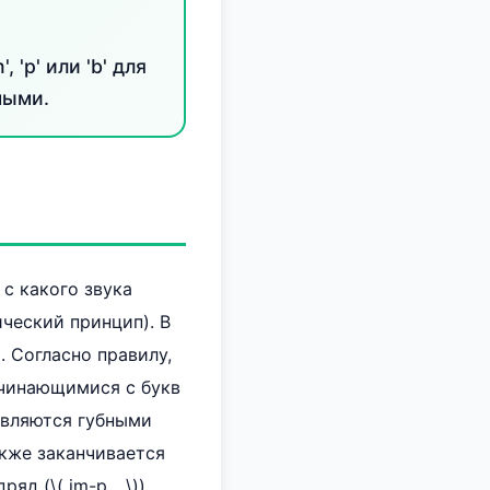
'p' или 'b' для
ными.
 с какого звука
ческий принцип). В
. Согласно правилу,
ачинающимися с букв
) являются губными
кже заканчивается
д (\( im-p... \)),