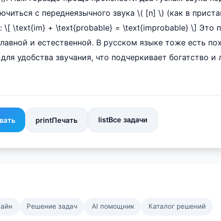
читься с переднеязычного звука \( [n] \) (как в пристав
: \[ \text{im} + \text{probable} = \text{improbable} \] Эт
плавной и естественной. В русском языке тоже есть по
для удобства звучания, что подчеркивает богатство и 
list
Все задачи
вать
print
Печать
лайн
Решение задач
AI помощник
Каталог решений