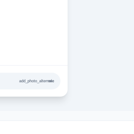
add_photo_alternate
mic