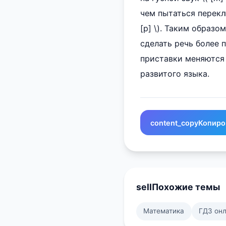
чем пытаться переклю
[p] \). Таким образом
сделать речь более 
приставки меняются 
развитого языка.
content_copy
Копиро
sell
Похожие темы
Математика
ГДЗ он