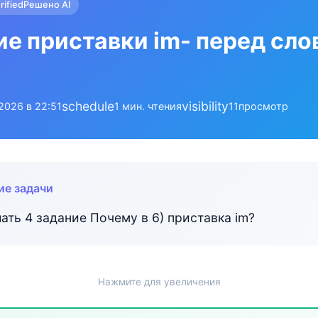
rified
Решено AI
е приставки im- перед сло
schedule
visibility
.2026 в 22:51
1 мин. чтения
11
просмотр
ие задачи
ать 4 задание Почему в 6) приставка im?
Нажмите для увеличения