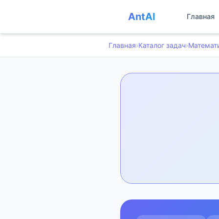
AntAI
Главная
Главная
›
Каталог задач
›
Математ