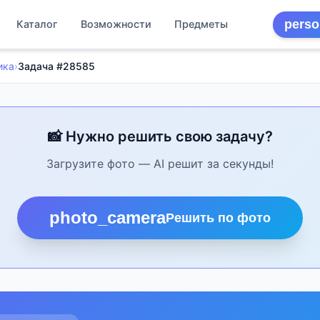
perso
Каталог
Возможности
Предметы
ика
›
Задача #28585
📸 Нужно решить свою задачу?
Загрузите фото — AI решит за секунды!
photo_camera
Решить по фото