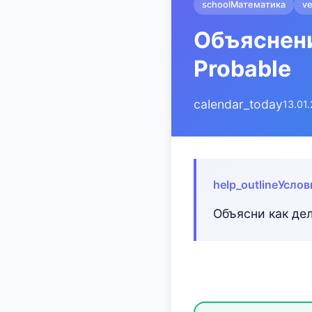
school
Математика
ve
Объяснени
Probable
calendar_today
13.01
help_outline
Услов
Объясни как дел