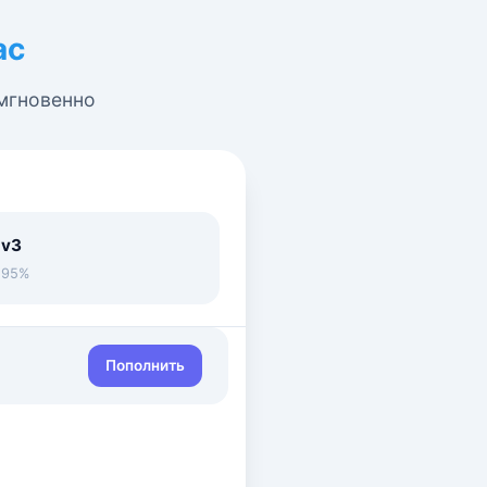
ас
 мгновенно
 v3
• 95%
Пополнить