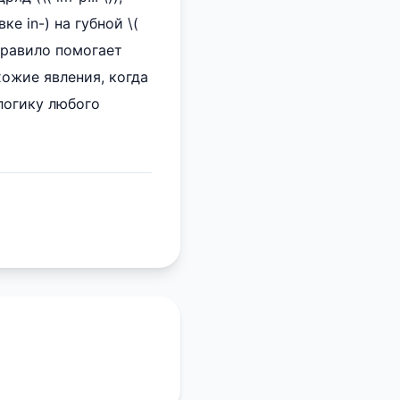
ке in-) на губной \(
о правило помогает
хожие явления, когда
логику любого