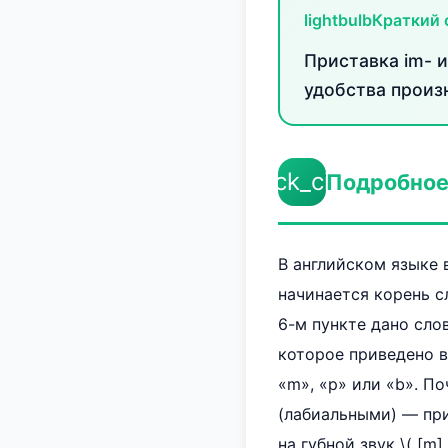
lightbulb
Краткий 
Приставка im- и
удобства произн
check_circle
Подробное
В английском языке 
начинается корень с
6-м пункте дано сло
которое приведено в
«m», «p» или «b». Поч
(лабиальными) — при
на губной звук \( [m]