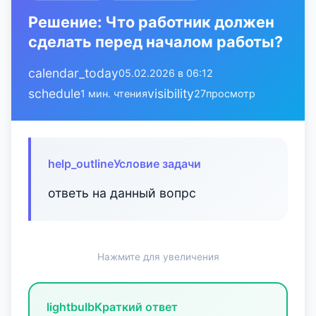
Решение: Что работник должен
сделать перед началом работы?
calendar_today
05.02.2026 в 06:12
schedule
visibility
1 мин. чтения
27
просмотр
help_outline
Условие задачи
ответь на данный вопрс
Нажмите для увеличения
lightbulb
Краткий ответ