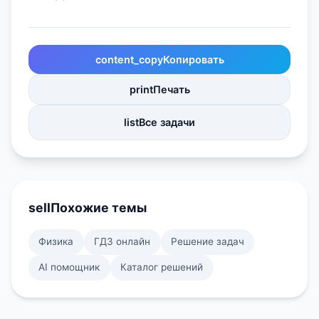
content_copy
Копировать
print
Печать
list
Все задачи
sell
Похожие темы
Физика
ГДЗ онлайн
Решение задач
AI помощник
Каталог решений