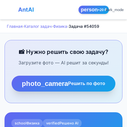
AntAI
person
dark_mode
+20 ₽
Главная
›
Каталог задач
›
Физика
›
Задача #54059
📸 Нужно решить свою задачу?
Загрузите фото — AI решит за секунды!
photo_camera
Решить по фото
school
Физика
verified
Решено AI