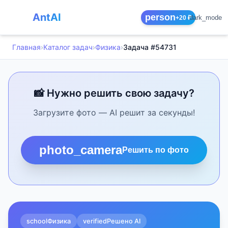
AntAI
person
dark_mode
+20 ₽
Главная
›
Каталог задач
›
Физика
›
Задача #54731
📸 Нужно решить свою задачу?
Загрузите фото — AI решит за секунды!
photo_camera
Решить по фото
school
Физика
verified
Решено AI