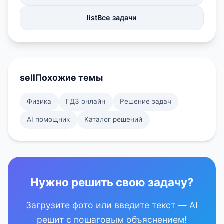
list
Все задачи
sell
Похожие темы
Физика
ГДЗ онлайн
Решение задач
AI помощник
Каталог решений
Нужно решить свою задачу?
Загрузите фото или введите текст — AI
решит с пошаговым объяснением!