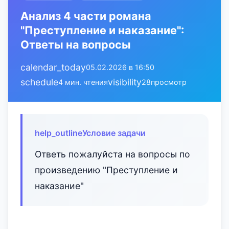
Анализ 4 части романа
"Преступление и наказание":
Ответы на вопросы
calendar_today
05.02.2026 в 16:50
schedule
visibility
4 мин. чтения
28
просмотр
help_outline
Условие задачи
Ответь пожалуйста на вопросы по
произведению "Преступление и
наказание"