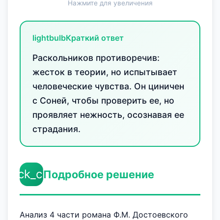
Нажмите для увеличения
lightbulb
Краткий ответ
Раскольников противоречив:
жесток в теории, но испытывает
человеческие чувства. Он циничен
с Соней, чтобы проверить ее, но
проявляет нежность, осознавая ее
страдания.
check_circle
Подробное решение
Анализ 4 части романа Ф.М. Достоевского