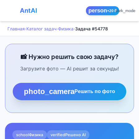
AntAI
person
dark_mode
+20 ₽
Главная
›
Каталог задач
›
Физика
›
Задача #54778
📸 Нужно решить свою задачу?
Загрузите фото — AI решит за секунды!
photo_camera
Решить по фото
school
Физика
verified
Решено AI