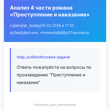
Анализ 4 части романа
«Преступление и наказание»
calendar_today
05.02.2026 в 17:33
schedule
visibility
4 мин. чтения
37
просмотр
help_outline
Условие задачи
Ответь пожалуйста на вопросы по
произведению "Преступление и
наказание"
Нажмите для увеличения