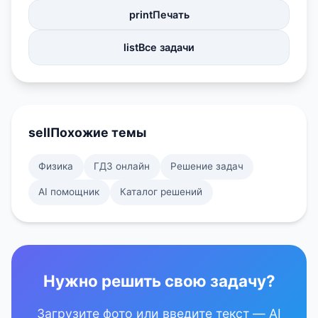
print
Печать
list
Все задачи
sell
Похожие темы
Физика
ГДЗ онлайн
Решение задач
AI помощник
Каталог решений
Нужно решить свою задачу?
Загрузите фото или введите текст — AI