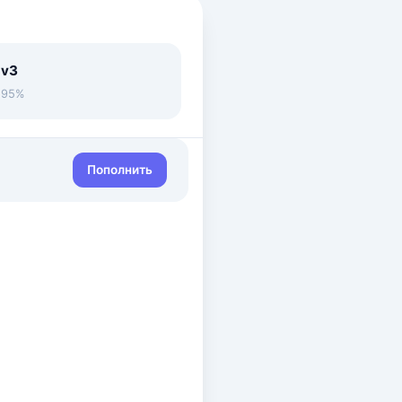
 v3
• 95%
Пополнить