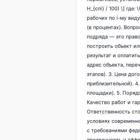
H_{спi} / 100) \] где
рабочих по i-му виду
(в процентах). Вопр
подряда — это право
построить объект ил
результат и оплатит
адрес объекта, переч
этапов). 3. Цена до
приблизительной). 4
площадки). 5. Поряд
Качество работ и гар
Ответственность сто
условиях современн
с требованиями феде
прозрачность и эфф