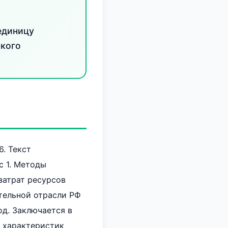
единицу
ского
. Текст
с 1. Методы
затрат ресурсов
ительной отрасли РФ
д. Заключается в
х характеристик