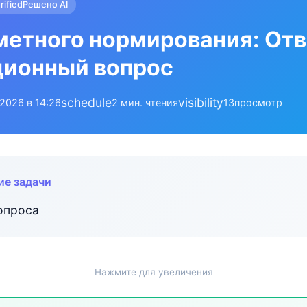
rified
Решено AI
етного нормирования: Отв
ционный вопрос
schedule
visibility
.2026 в 14:26
2 мин. чтения
13
просмотр
ие задачи
вопроса
Нажмите для увеличения