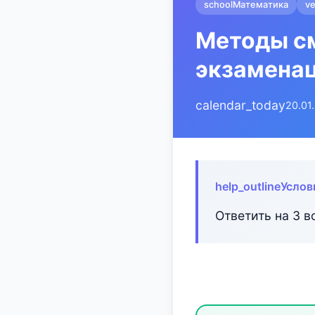
school
Математика
ve
Методы см
экзамена
calendar_today
20.01
help_outline
Услов
Ответить на 3 