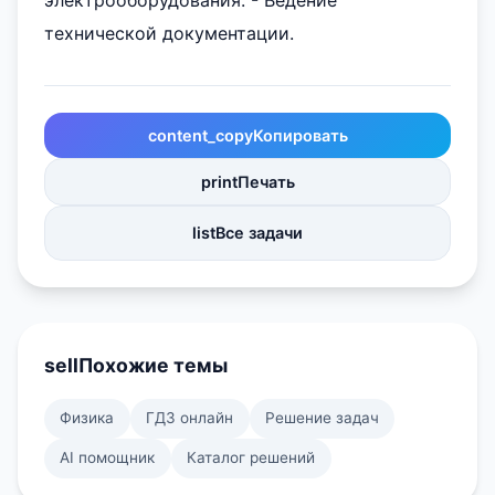
электрооборудования. - Ведение
технической документации.
content_copy
Копировать
print
Печать
list
Все задачи
sell
Похожие темы
Физика
ГДЗ онлайн
Решение задач
AI помощник
Каталог решений