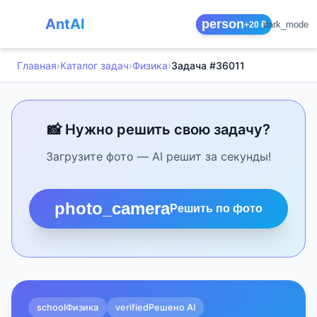
AntAI
person
dark_mode
+20 ₽
Главная
›
Каталог задач
›
Физика
›
Задача #36011
📸 Нужно решить свою задачу?
Загрузите фото — AI решит за секунды!
photo_camera
Решить по фото
school
Физика
verified
Решено AI