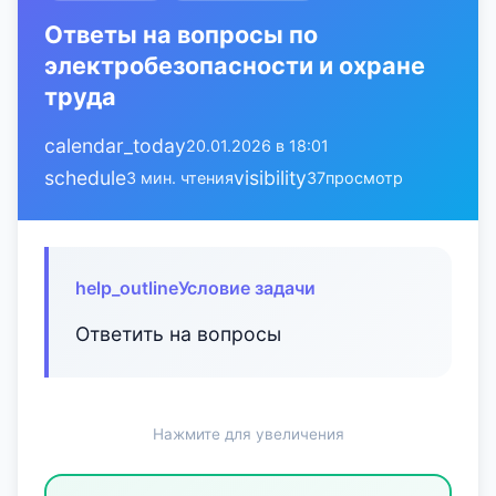
Ответы на вопросы по
электробезопасности и охране
труда
calendar_today
20.01.2026 в 18:01
schedule
visibility
3 мин. чтения
37
просмотр
help_outline
Условие задачи
Ответить на вопросы
Нажмите для увеличения