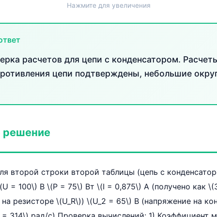
Нажмите для увеличения
ответ
ерка расчетов для цепи с конденсатором. Расче
ротивления цепи подтверждены, небольшие окру
 решение
ля второй строки второй таблицы (цепь с конденсатор
 = 100\) В \(P = 75\) Вт \(I = 0,875\) А (получено как \(3
 на резисторе \(U_R\)) \(U_2 = 65\) В (напряжение на кон
ga = 314\) рад/с) Проверка вычислений: 1) Коэффициент 