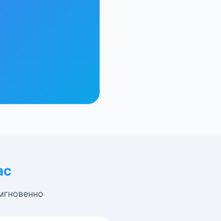
ас
 мгновенно