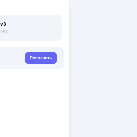
 v3
• 95%
Пополнить