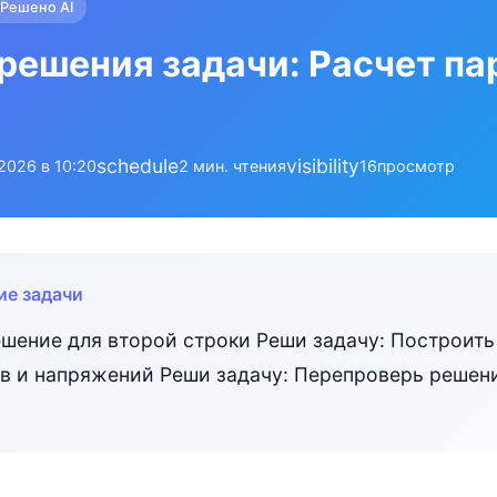
Решено AI
решения задачи: Расчет п
schedule
visibility
.2026 в 10:20
2 мин. чтения
16
просмотр
ие задачи
шение для второй строки Реши задачу: Построить
в и напряжений Реши задачу: Перепроверь решен