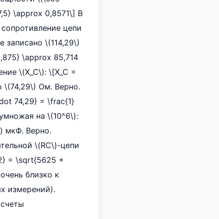
7,5} \approx 0,8571\] В
е сопротивление цепи
це записано \(114,29\)
0,875} \approx 85,714
ние \(X_C\): \[X_C =
о \(74,29\) Ом. Верно.
dot 74,29} = \frac{1}
умножая на \(10^6\):
\) мкФ. Верно.
тельной \(RC\)-цепи
2} = \sqrt{5625 +
В очень близко к
ых измерений).
асчеты