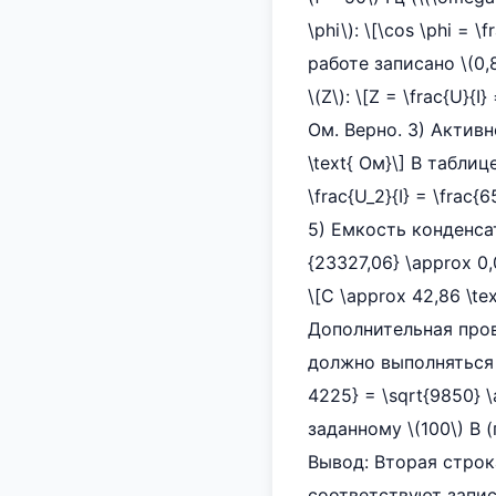
\phi\): \[\cos \phi = \
работе записано \(0,
\(Z\): \[Z = \frac{U}{
Ом. Верно. 3) Активное
\text{ Ом}\] В таблиц
\frac{U_2}{I} = \frac
5) Емкость конденсатор
{23327,06} \approx 0
\[C \approx 42,86 \te
Дополнительная пров
должно выполняться у
4225} = \sqrt{9850} \
заданному \(100\) В
Вывод: Вторая строк
соответствуют запис