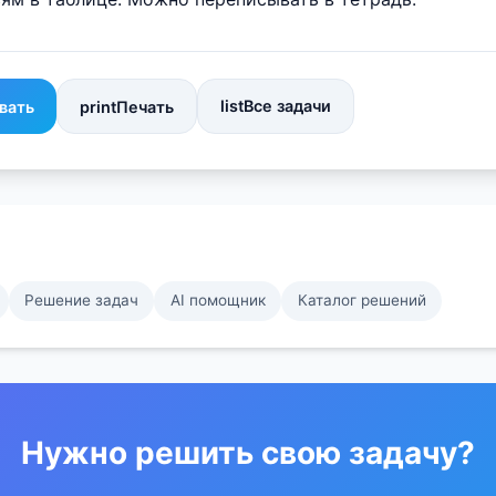
list
Все задачи
вать
print
Печать
Решение задач
AI помощник
Каталог решений
Нужно решить свою задачу?