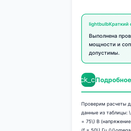
lightbulb
Краткий 
Выполнена пров
мощности и соп
допустимы.
check_circle
Подробное
Проверим расчеты д
данные из таблицы: \(U
= 75\) В (напряжение
(f = 50\) Гц (\(\ome