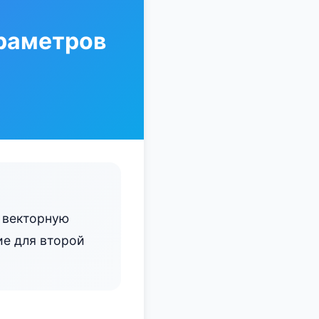
араметров
 векторную
ие для второй