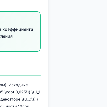
ты коэффициента
гления
ом). Исходные
5 \cdot 0,025\)) \(U_1
денсаторе \(U_C\)) \
мощности \(\cos