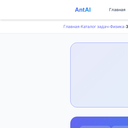
AntAI
Главная
Главная
›
Каталог задач
›
Физика
›