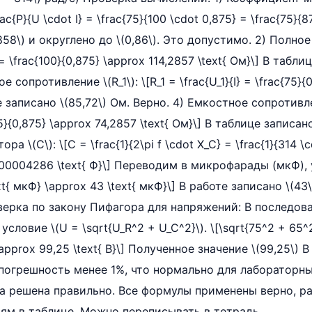
frac{P}{U \cdot I} = \frac{75}{100 \cdot 0,875} = \frac{75}{8
858\) и округлено до \(0,86\). Это допустимо. 2) Полно
I} = \frac{100}{0,875} \approx 114,2857 \text{ Ом}\] В табли
 сопротивление \(R_1\): \[R_1 = \frac{U_1}{I} = \frac{75}{
е записано \(85,72\) Ом. Верно. 4) Емкостное сопротивле
{65}{0,875} \approx 74,2857 \text{ Ом}\] В таблице записан
а \(C\): \[C = \frac{1}{2\pi f \cdot X_C} = \frac{1}{314 \c
,00004286 \text{ Ф}\] Переводим в микрофарады (мкФ), 
xt{ мкФ} \approx 43 \text{ мкФ}\] В работе записано \(43
ерка по закону Пифагора для напряжений: В последова
словие \(U = \sqrt{U_R^2 + U_C^2}\). \[\sqrt{75^2 + 65^
approx 99,25 \text{ В}\] Полученное значение \(99,25\) 
 (погрешность менее 1%, что нормально для лабораторн
а решена правильно. Все формулы применены верно, р
ям в таблице. Можно переписывать в тетрадь.