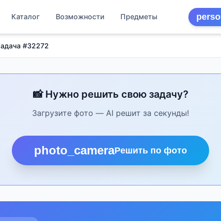
perso
Каталог
Возможности
Предметы
Задача #32272
📸 Нужно решить свою задачу?
Загрузите фото — AI решит за секунды!
photo_camera
Решить по фото