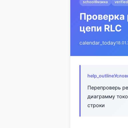
school
Физика
verified
Проверка 
цепи RLC
calendar_today
18.01
help_outline
Услов
Перепроверь ре
диаграмму токо
строки