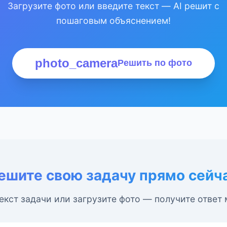
Загрузите фото или введите текст — AI решит с
пошаговым объяснением!
photo_camera
Решить по фото
ешите свою задачу прямо сейч
екст задачи или загрузите фото — получите ответ