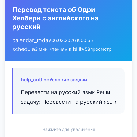
Перевод текста об Одри
Хепберн с английского на
русский
calendar_today
06.02.2026 в 00:55
schedule
visibility
3 мин. чтения
58
просмотр
help_outline
Условие задачи
Перевести на русский язык Реши
задачу: Перевести на русский язык
Нажмите для увеличения