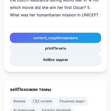
the Dutch resistance during World War II? 4. For
which movie did she win her first Oscar? 5.
What was her humanitarian mission in UNICEF?
content_copy
Копировать
print
Печать
list
Все задачи
sell
Похожие темы
Физика
ГДЗ онлайн
Решение задач
AI помощник
Каталог решений