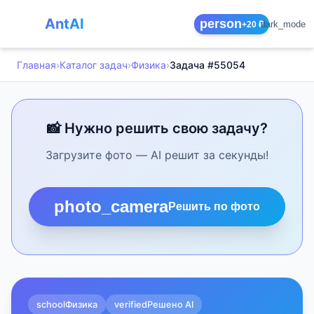
AntAI
person
dark_mode
+20 ₽
Главная
›
Каталог задач
›
Физика
›
Задача #55054
📸 Нужно решить свою задачу?
Загрузите фото — AI решит за секунды!
photo_camera
Решить по фото
school
Физика
verified
Решено AI