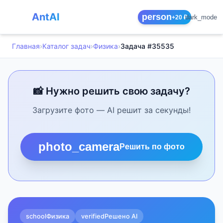
AntAI
person
dark_mode
+20 ₽
Главная
›
Каталог задач
›
Физика
›
Задача #35535
📸 Нужно решить свою задачу?
Загрузите фото — AI решит за секунды!
photo_camera
Решить по фото
school
Физика
verified
Решено AI