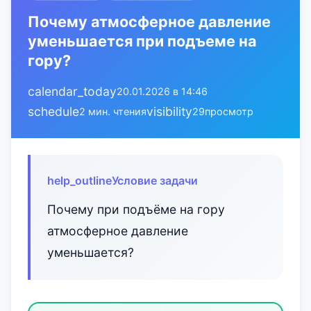
Почему атмосферное давление
уменьшается при подъеме на
гору?
calendar_today
20.01.2026 в 14:46
schedule
visibility
2 мин. чтения
29
просмотр
help_outline
Условие задачи
Почему при подъёме на гору
атмосферное давление
уменьшается?