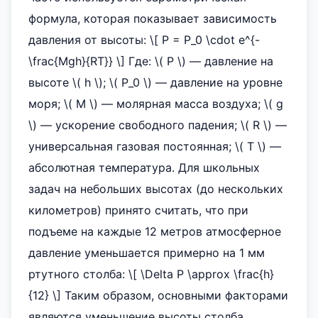
формула, которая показывает зависимость
давления от высоты: \[ P = P_0 \cdot e^{-
\frac{Mgh}{RT}} \] Где: \( P \) — давление на
высоте \( h \); \( P_0 \) — давление на уровне
моря; \( M \) — молярная масса воздуха; \( g
\) — ускорение свободного падения; \( R \) —
универсальная газовая постоянная; \( T \) —
абсолютная температура. Для школьных
задач на небольших высотах (до нескольких
километров) принято считать, что при
подъеме на каждые 12 метров атмосферное
давление уменьшается примерно на 1 мм
ртутного столба: \[ \Delta P \approx \frac{h}
{12} \] Таким образом, основными факторами
являются уменьшение высоты столба