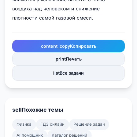
воздуха над человеком и снижение
плотности самой газовой смеси.
content_copy
Копировать
print
Печать
list
Все задачи
sell
Похожие темы
Физика
ГДЗ онлайн
Решение задач
AI помощник
Каталог решений