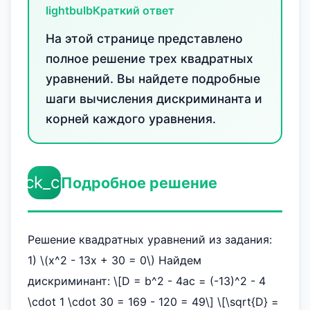
lightbulb
Краткий ответ
На этой странице представлено
полное решение трех квадратных
уравнений. Вы найдете подробные
шаги вычисления дискриминанта и
корней каждого уравнения.
check_circle
Подробное решение
Решение квадратных уравнений из задания:
1) \(x^2 - 13x + 30 = 0\) Найдем
дискриминант: \[D = b^2 - 4ac = (-13)^2 - 4
\cdot 1 \cdot 30 = 169 - 120 = 49\] \[\sqrt{D} =