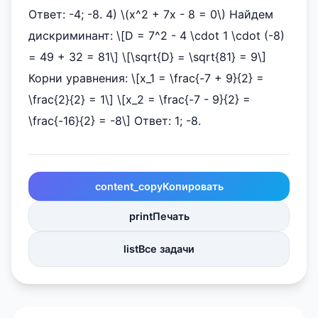
Ответ: -4; -8. 4) \(x^2 + 7x - 8 = 0\) Найдем
дискриминант: \[D = 7^2 - 4 \cdot 1 \cdot (-8)
= 49 + 32 = 81\] \[\sqrt{D} = \sqrt{81} = 9\]
Корни уравнения: \[x_1 = \frac{-7 + 9}{2} =
\frac{2}{2} = 1\] \[x_2 = \frac{-7 - 9}{2} =
\frac{-16}{2} = -8\] Ответ: 1; -8.
content_copy
Копировать
print
Печать
list
Все задачи