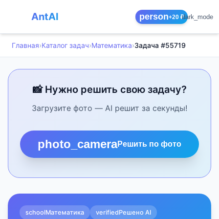
AntAI
person
dark_mode
+20 ₽
Главная
›
Каталог задач
›
Математика
›
Задача #55719
📸 Нужно решить свою задачу?
Загрузите фото — AI решит за секунды!
photo_camera
Решить по фото
school
Математика
verified
Решено AI