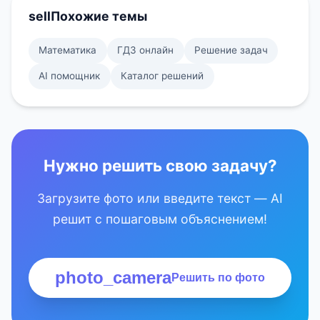
sell
Похожие темы
Математика
ГДЗ онлайн
Решение задач
AI помощник
Каталог решений
Нужно решить свою задачу?
Загрузите фото или введите текст — AI
решит с пошаговым объяснением!
photo_camera
Решить по фото