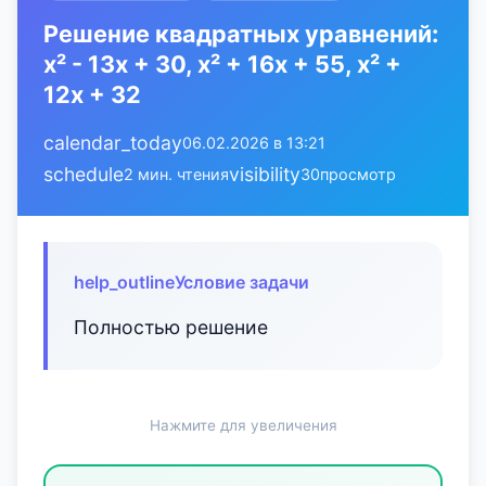
Решение квадратных уравнений:
x² - 13x + 30, x² + 16x + 55, x² +
12x + 32
calendar_today
06.02.2026 в 13:21
schedule
visibility
2 мин. чтения
30
просмотр
help_outline
Условие задачи
Полностью решение
Нажмите для увеличения