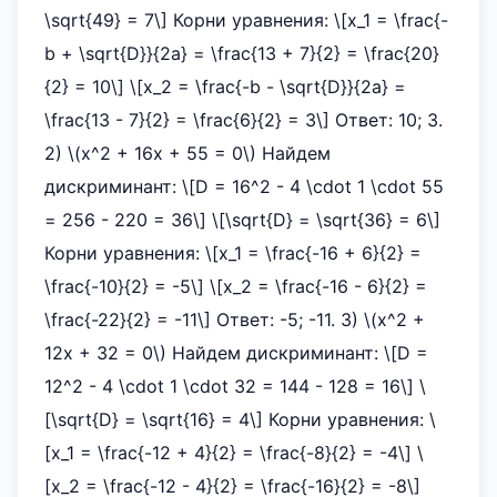
\sqrt{49} = 7\] Корни уравнения: \[x_1 = \frac{-
b + \sqrt{D}}{2a} = \frac{13 + 7}{2} = \frac{20}
{2} = 10\] \[x_2 = \frac{-b - \sqrt{D}}{2a} =
\frac{13 - 7}{2} = \frac{6}{2} = 3\] Ответ: 10; 3.
2) \(x^2 + 16x + 55 = 0\) Найдем
дискриминант: \[D = 16^2 - 4 \cdot 1 \cdot 55
= 256 - 220 = 36\] \[\sqrt{D} = \sqrt{36} = 6\]
Корни уравнения: \[x_1 = \frac{-16 + 6}{2} =
\frac{-10}{2} = -5\] \[x_2 = \frac{-16 - 6}{2} =
\frac{-22}{2} = -11\] Ответ: -5; -11. 3) \(x^2 +
12x + 32 = 0\) Найдем дискриминант: \[D =
12^2 - 4 \cdot 1 \cdot 32 = 144 - 128 = 16\] \
[\sqrt{D} = \sqrt{16} = 4\] Корни уравнения: \
[x_1 = \frac{-12 + 4}{2} = \frac{-8}{2} = -4\] \
[x_2 = \frac{-12 - 4}{2} = \frac{-16}{2} = -8\]