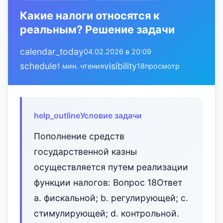
Какие налоги относятся к
реальным? Решение задачи
calendar_today
04.02.2026 в 20:09
schedule
visibility
1 мин. чтения
18
просмотр
help_outline
Условие задачи
Пополнение средств
государственной казны
осуществляется путем реализации
функции налогов: Вопрос 18Ответ
a. фискальной; b. регулирующей; c.
стимулирующей; d. контрольной.