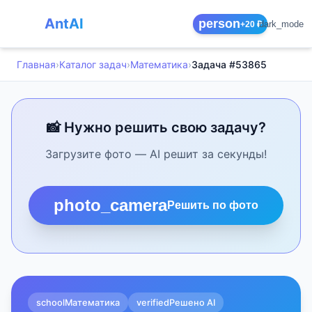
AntAI
person
dark_mode
+20 ₽
Главная
›
Каталог задач
›
Математика
›
Задача #53865
📸 Нужно решить свою задачу?
Загрузите фото — AI решит за секунды!
photo_camera
Решить по фото
school
Математика
verified
Решено AI