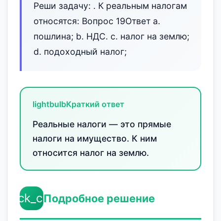
Реши задачу: . К реальным налогам
относятся: Вопрос 19Ответ a.
пошлина; b. НДС. c. налог на землю;
d. подоходный налог;
lightbulb
Краткий ответ
Реальные налоги — это прямые
налоги на имущество. К ним
относится налог на землю.
check_circle
Подробное решение